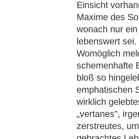
Einsicht vorhan
Maxime des Sok
wonach nur ein
lebenswert sei.
Womöglich melde
schemenhafte B
bloß so hingele
emphatischen Si
wirklich gelebte
„vertanes", irg
zerstreutes, um
gebrachtes Leb