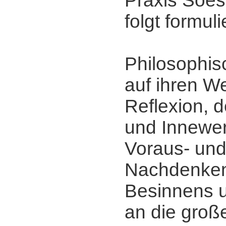
Praxis Soes
folgt formulie
Philosophisc
auf ihren W
Reflexion, 
und Innewe
Voraus- und
Nachdenken
Besinnens u
an die groß