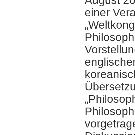
August 2
einer Ver
„Weltkong
Philosoph
Vorstellun
englische
koreanis
Übersetzu
„Philosop
Philosoph
vorgetrag