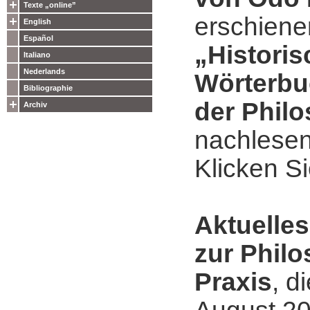
Texte „online”
erschien
English
Español
„Histori
Italiano
Nederlands
Wörterb
Bibliographie
der Phil
Archiv
nachlesen
Klicken S
Aktuelles
zur Phil
Praxis
, d