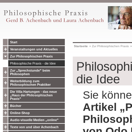
Start
Startseite
»
Zur Philosophischen Praxis
Veranstaltungen und Aktuelles
Zur Philosophischen Praxis
Philosophi
Philosophische Praxis - die Idee
Zur „Sprechstunde” beim
Philosophen
die Idee
Weiterbildung zum
Philosophischen Praktiker
Sie könne
Die Villa Hartungen - das neue
„Haus der Philosophischen
Praxis”
Artikel „P
Bücher
Online-Shop
Philosop
Audio-visuelle Medien „online”
Texte von und über Achenbach
von Odo 