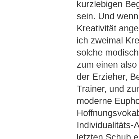
kurzlebigen Beg
sein. Und wenn 
Kreativität ang
ich zweimal Krea
solche modisc
zum einen als
der Erzieher, Be
Trainer, und zu
moderne Eupho
Hoffnungsvokabe
Individualitäts
letzten Schub er