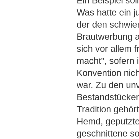
Ein Beispiel sol
Was hatte ein j
der den schwie
Brautwerbung a
sich vor allem 
macht”, sofern 
Konvention nic
war. Zu den un
Bestandstücken
Tradition gehör
Hemd, geputzt
geschnittene 