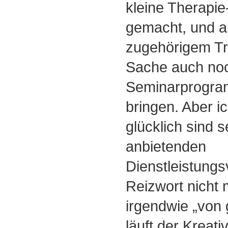
kleine Therapi
gemacht, und al
zugehörigem Tra
Sache auch noc
Seminarprogra
bringen. Aber ic
glücklich sind s
anbietenden
Dienstleistung
Reizwort nicht 
irgendwie „von 
läuft der Kreati