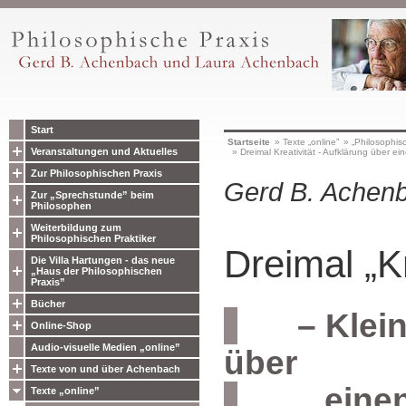
Start
Startseite
»
Texte „online”
»
„Philosophisc
Veranstaltungen und Aktuelles
»
Dreimal Kreativität - Aufklärung über e
Zur Philosophischen Praxis
Gerd B. Achen
Zur „Sprechstunde” beim
Philosophen
Weiterbildung zum
Philosophischen Praktiker
Dreimal „Kr
Die Villa Hartungen - das neue
„Haus der Philosophischen
Praxis”
Bücher
– Kleine
Online-Shop
Audio-visuelle Medien „online”
über
Texte von und über Achenbach
einen s
Texte „online”