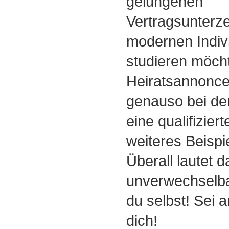
gelungenen
Vertragsunterz
modernen Indiv
studieren möcht
Heiratsannoncen
genauso bei d
eine qualifiziert
weiteres Beispi
Überall lautet 
unverwechselbar
du selbst! Sei 
dich!