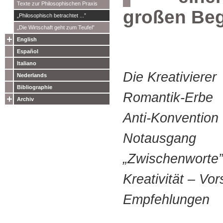
Texte zur Philosophischen Praxis
großen Beg
„Philosophisch betrachtet ...”
„Die Wirtschaft geht zum Teufel”
English
Español
Italiano
Die Kreativierer
Nederlands
Bibliographie
Romantik-Erbe
Archiv
Anti-Konvention
Notausgang
„Zwischenworte”
Kreativität – Vo
Empfehlungen