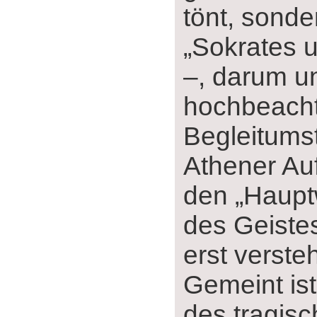
tönt, sond
„Sokrates 
‒, darum u
hochbeacht
Begleitums
Athener Auf
den „Haup
des Geiste
erst verste
Gemeint ist
des tragis