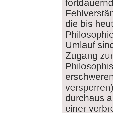
fortdauern
Fehlverstä
die bis heu
Philosophi
Umlauf sin
Zugang zu
Philosophi
erschweren 
versperren)
durchaus a
einer verbr