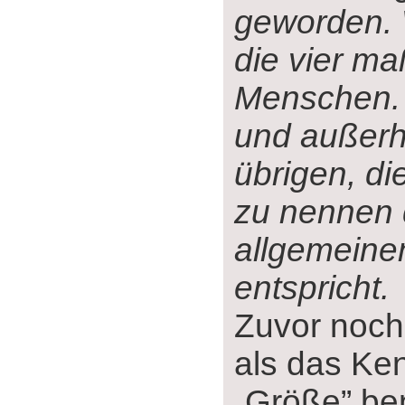
geworden. 
die vier m
Menschen. 
und außerha
übrigen, di
zu nennen 
allgemeine
entspricht.
Zuvor noch
als das Ke
„Größe” be