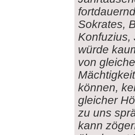
fortdauern
Sokrates, 
Konfuzius,
würde kaum
von gleiche
Mächtigkei
können, kei
gleicher H
zu uns spr
kann zöger