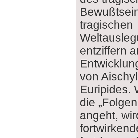
Bewußtsein
tragischen
Weltausleg
entziffern 
Entwicklun
von Aischyl
Euripides.
die „Folgen
angeht, wi
fortwirken