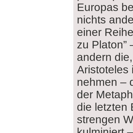
Europas be
nichts and
einer Reih
zu Platon” 
andern die,
Aristoteles
nehmen ‒ d
der Metaph
die letzten
strengen W
kulminiert 