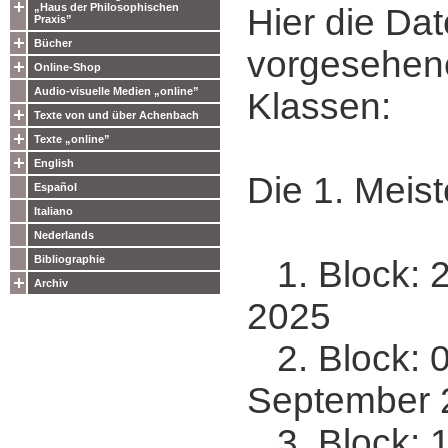
„Haus der Philosophischen
Hier die Dat
Praxis”
Bücher
vorgesehen
Online-Shop
Audio-visuelle Medien „online”
Klassen:
Texte von und über Achenbach
Texte „online”
English
Die 1. Meist
Español
Italiano
Nederlands
Bibliographie
1. Block: 2
Archiv
2025
2. Block: 0
September 
3. Block: 18