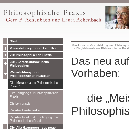
Start
Startseite
»
Weiterbildung zum Philosophi
Veranstaltungen und Aktuelles
»
Die „Meisterklasse Philosophische Praxi
Zur Philosophischen Praxis
Das neu auf
Zur „Sprechstunde” beim
Philosophen
Vorhaben:
Weiterbildung zum
Philosophischen Praktiker
Die „Meisterklasse Philosophische
Praxis”
Der Lehrgang zur Philosophischen
die „Meis
Praxis
Die Lehrpraxis
Philosophi
Die Absolvententreffen
Die Absolventen der Lehrgänge zur
Philosophischen Praxis
Die Villa Hartungen - das neue