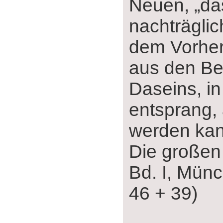
Neuen, „da
nachträglic
dem Vorhe
aus den B
Daseins, i
entsprang, 
werden kan
Die großen
Bd. I, Mün
46 + 39)