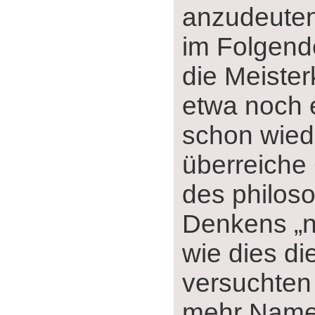
anzudeuten
im Folgende
die Meister
etwa noch 
schon wied
überreiche
des philos
Denkens „
wie dies d
versuchten
mehr Name