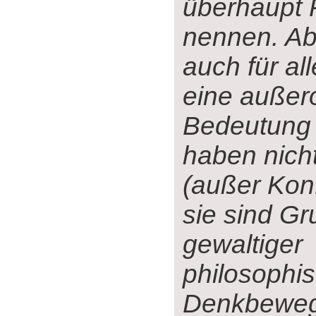
überhaupt 
nennen. Ab
auch für al
eine außer
Bedeutung 
haben nich
(außer Konf
sie sind G
gewaltiger
philosophi
Denkbewe