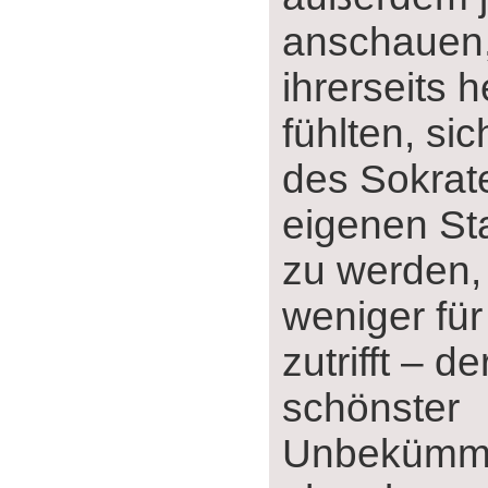
anschauen,
ihrerseits 
fühlten, si
des Sokrat
eigenen St
zu werden, 
weniger fü
zutrifft ‒ de
schönster
Unbekümme