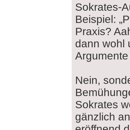
Sokrates-A
Beispiel: „
Praxis? Aah
dann wohl
Argumente 
Nein, sond
Bemühung
Sokrates w
gänzlich a
eröffnend d