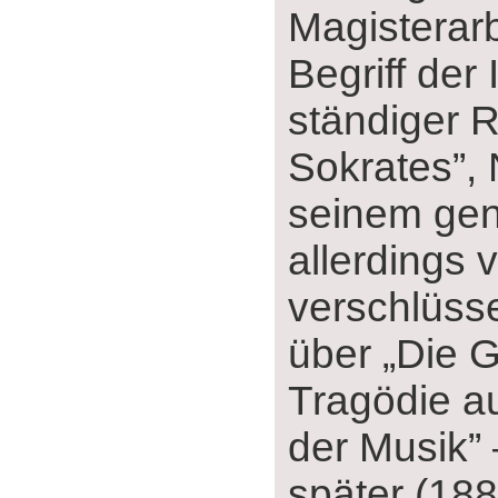
Magisterarb
Begriff der 
ständiger R
Sokrates”, 
seinem geni
allerdings v
verschlüss
über „Die G
Tragödie a
der Musik” 
später (188