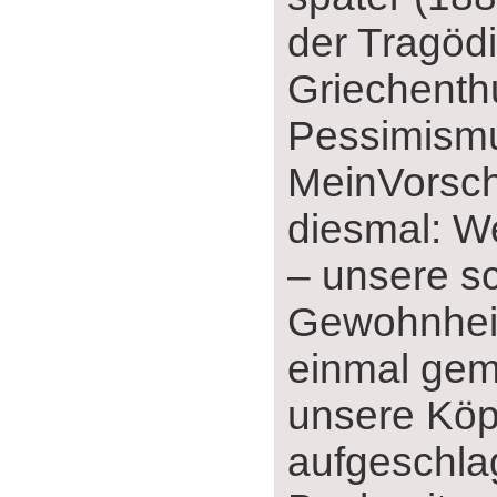
der Tragödi
Griechent
Pessimismus
MeinVorsch
diesmal: W
‒ unsere sc
Gewohnhei
einmal ge
unsere Köp
aufgeschl