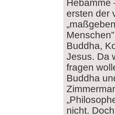
Hebamme ‒
ersten der 
„maßgebe
Menschen”:
Buddha, Ko
Jesus. Da 
fragen woll
Buddha und
Zimmerman
„Philosoph
nicht. Doch