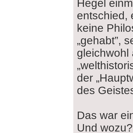
Hegel einma
entschied, 
keine Phil
„gehabt”, s
gleichwohl 
„welthistor
der „Haup
des Geistes
Das war ein
Und wozu?