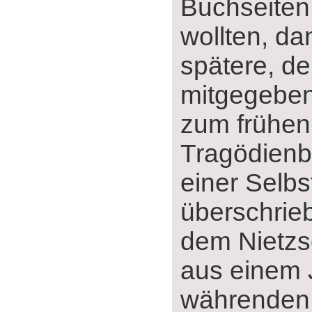
Buchseite
wollten, da
spätere, de
mitgegeben
zum frühen
Tragödienb
einer Selbst
überschrieb
dem Nietz
aus einem 
währenden 