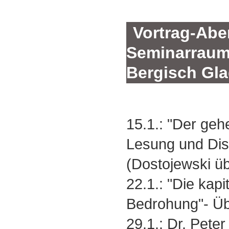
Vortrag-Abe
Seminarraum 
Bergisch Gl
15.1.: "Der geh
Lesung und Dis
(Dostojewski ü
22.1.: "Die kapi
Bedrohung"- Ü
29.1.: Dr. Pete