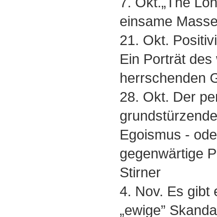
7. Okt.„The Lon
einsame Masse
21. Okt. Positiv
Ein Porträt des 
herrschenden G
28. Okt. Der pe
grundstürzend
Egoismus - ode
gegenwärtige P
Stirner
4. Nov. Es gibt 
„ewige” Skanda