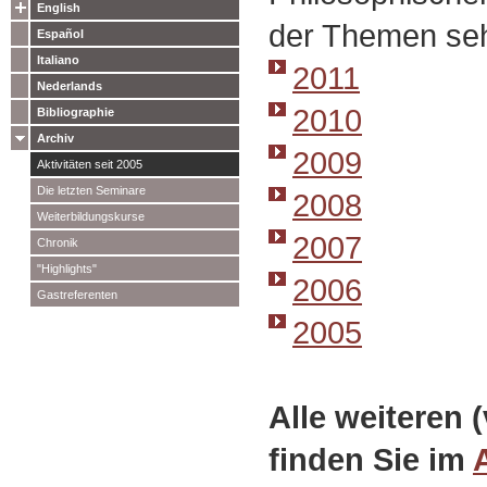
English
der Themen seh
Español
Italiano
2011
Nederlands
2010
Bibliographie
Archiv
2009
Aktivitäten seit 2005
Die letzten Seminare
2008
Weiterbildungskurse
2007
Chronik
"Highlights"
2006
Gastreferenten
2005
Alle weiteren 
finden Sie im