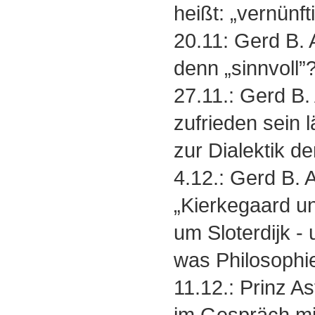
heißt: „vernünft
20.11: Gerd B. 
denn „sinnvoll”
27.11.: Gerd B
zufrieden sein 
zur Dialektik d
4.12.: Gerd B.
„Kierkegaard un
um Sloterdijk -
was Philosophie 
11.12.: Prinz 
im Gespräch mi