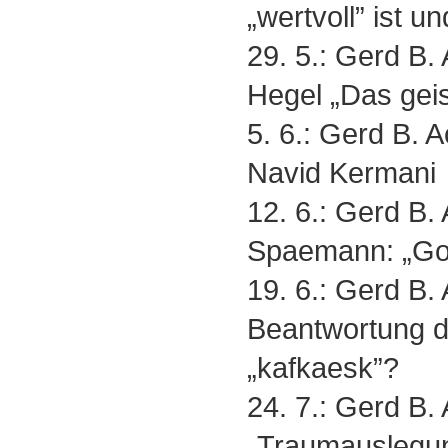
„wertvoll” ist 
29. 5.: Gerd B
Hegel „Das geist
5. 6.: Gerd B.
Navid Kermani
12. 6.: Gerd B
Spaemann: „Gott
19. 6.: Gerd B.
Beantwortung d
„kafkaesk”?
24. 7.: Gerd B.
„Traumauslegu