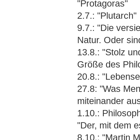
"Protagoras"
2.7.: "Plutarch"
9.7.: "Die vers
Natur. Oder sin
13.8.: "Stolz un
Größe des Phi
20.8.: "Lebense
27.8: "Was Men
miteinander a
1.10.: Philosoph
"Der, mit dem e
8.10.: "Martin