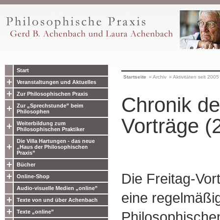
Start
Startseite
»
Archiv
»
Aktivitäten seit 2005
Veranstaltungen und Aktuelles
Zur Philosophischen Praxis
Chronik de
Zur „Sprechstunde” beim
Philosophen
Vorträge (
Weiterbildung zum
Philosophischen Praktiker
Die Villa Hartungen - das neue
„Haus der Philosophischen
Praxis”
Bücher
Die Freitag-Vor
Online-Shop
Audio-visuelle Medien „online”
eine regelmäßig
Texte von und über Achenbach
Texte „online”
Philosophischen 