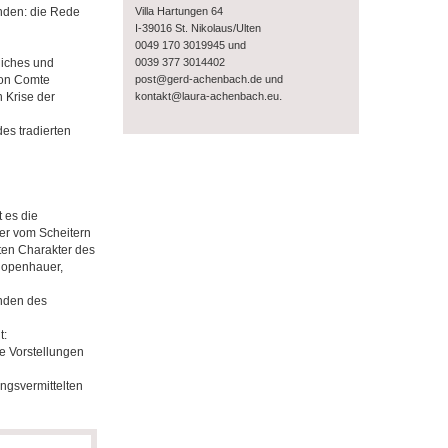
Villa Hartungen 64
inden: die Rede
I-39016 St. Nikolaus/Ulten
0049 170 3019945 und
0039 377 3014402
liches und
post@gerd-achenbach.de und
von Comte
.
kontakt@laura-achenbach.eu
n Krise der
es tradierten
 es die
der vom Scheitern
ten Charakter des
chopenhauer,
enden des
t:
e Vorstellungen
ngsvermittelten