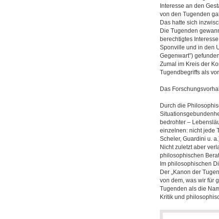
Interesse an den Gest
von den Tugenden galt 
Das hatte sich inzwis
Die Tugenden gewannen
berechtigtes Interess
Sponville und in den U
Gegenwart”) gefunden 
Zumal im Kreis der Ko
Tugendbegriffs als vo
Das Forschungsvorha
Durch die Philosophis
Situationsgebundenhei
bedrohter – Lebensläu
einzelnen: nicht jede
Scheler, Guardini u. a.
Nicht zuletzt aber ver
philosophischen Berat
Im philosophischen Di
Der „Kanon der Tugend
von dem, was wir für gu
Tugenden als die Name
Kritik und philosophis