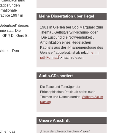
h Gladbach fand
stattgefunden
ernationale
actice 1997 in
Meine Dissertation über Hegel
Geburtsort” dieses
1981 in Gießen bei Odo Marquard zum
e statt. Die
Thema „›Selbstverwirklichung‹ oder
IGPP, Dr. Gerd B.
›Die Lust und die Notwendigkeit‹.
Amplifikation eines Hegelschen
Kapitels aus der ›Phänomenologie des
widmet: Den
Geistes‹” abgelegt, ist ab jetzt
hier im
pdf-Format
nachzulesen.
Audio-CDs sortiert
Die Texte und Tonträger der
Philosophischen Praxis ab sofort nach
Themen und Namen sortiert!
Stöbern Sie im
.
Katalog
Unsere Anschrift
„Haus der philosophischen Praxis”
schien das