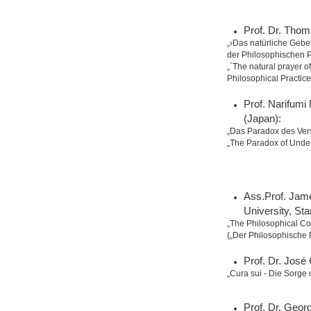
Prof. Dr. Thom
„›Das natürliche Gebe
der Philosophischen P
„`The natural prayer of
Philosophical Practice
Prof. Narifumi 
(Japan):
„Das Paradox des Ver
„The Paradox of Unde
Ass.Prof. Jame
University, Sta
„The Philosophical C
(„Der Philosophische P
Prof. Dr. José
„Cura sui - Die Sorge 
Prof. Dr. Georg