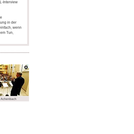
L-Interview
re
ung in der
einfach, wenn
lem Tun,
. Achenbach