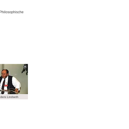
 Philosophische
nders Lindseth