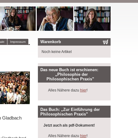
Warenkorb
akt
Impressum
Noch keine Artikel
Das neue Buch ist erschienen:
„Philosophie der
Philosophischen Praxis”
Alles Nähere dazu
hier
!
Das Buch: „Zur Einführung der
Philosophischen Praxis”
h Gladbach
Jetzt auch als pdf-Dokument!
Alles Nähere dazu
hier
!