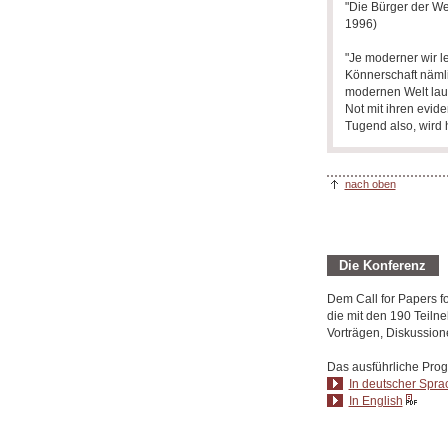
"Die Bürger der We
1996)
"Je moderner wir l
Könnerschaft näml
modernen Welt laut
Not mit ihren evid
Tugend also, wird 
nach oben
Die Konferenz
Dem Call for Papers f
die mit den 190 Teilne
Vorträgen, Diskussion
Das ausführliche Prog
In deutscher Spra
In English