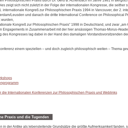
en Philosophischen Praxis durch Dr. Gerd B. Achenbach im Jahre 1981 in Bergisc
ies zeigt sich nicht zuletzt in der Folge der internationalen Kongresse, die seither 
 internationale Kongreß zur Philosophischen Praxis 1994 in Vancouver, der 2. int
rdam/Leusden und danach die dritte International Conference on Philosophical Pr
t wurden,
rnationale Kongreß zur Philosophischen Praxis” 1998 in Deutschland, und zwar „am 
n Engagements in Zusammenarbeit mit der hier ansässigen Thomas-Morus-Akademi
ng des Kongresses lag dabei in der Hand des damaligen Vorstandsvorsitzenden der 
Konferenz einem speziellen – und doch zugleich philosophisch weiten – Thema ge
rkshops
menprogramm
r die Internationalen Konferenzen zur Philosophischen Praxis und Weblinks
he Praxis und die Tugenden
in der Antike als lebensleitende Grundsätze die größte Aufmerksamkeit fanden, 