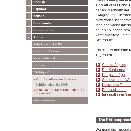
Die Gründung der erst
English
ein weltweites Echo. D
Español
haben. Nachdem der 1.
Kongreß 1996 in Amste
Italiano
New York ausgerichte
Nederlands
fand der "Vierte Inte
neuen philosophische
Bibliographie
verantwortliche Leitu
Archiv
Achenbach.
Aktivitäten seit 2005
Erstmals wurde eine 
Die letzten Seminare
Tugenden.
Weiterbildungskurse
Call for Papers
Chronik
Die Konferenz
"Highlights"
Hauptvorträge
Prinz Asfa-Wossen Asserate
Seminare und Wo
Jubiläumsfestakt 2006
Kulturelles Rah
Pressestimmen
1998: 10. Int. Konferenz "Über die
Tugenden"
Informationen übe
Gastreferenten
Die Philosophisc
Während die Tugenden 