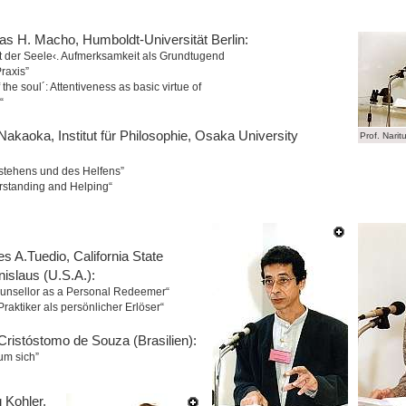
as H. Macho, Humboldt-Universität Berlin:
t der Seele‹. Aufmerksamkeit als Grundtugend
raxis”
 the soul´: Attentiveness as basic virtue of
“
Nakaoka, Institut für Philosophie, Osaka University
Prof. Nari
stehens und des Helfens”
rstanding and Helping“
s A.Tuedio, California State
nislaus (U.S.A.):
ounsellor as a Personal Redeemer“
raktiker als persönlicher Erlöser“
 Cristóstomo de Souza (Brasilien):
um sich”
 Kohler,