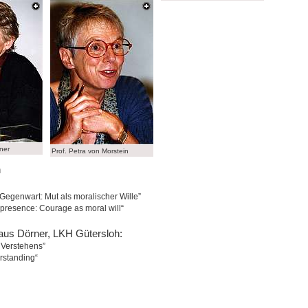
ner
Prof. Petra von Morstein
n
 Gegenwart: Mut als moralischer Wille”
 presence: Courage as moral will“
Klaus Dörner, LKH Gütersloh:
 Verstehens”
rstanding“