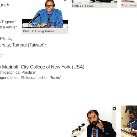
urich
Prof. Jame
Prof. de Souza
s Tugend“
a Virtue“
Prof. Dr. Georg Kohler
Ph.D.,
sity, Tamsui (Taiwan):
t”
s Marinoff, City College of New York (USA):
Philosophical Practice”
gend in der Philosophischen Praxis”