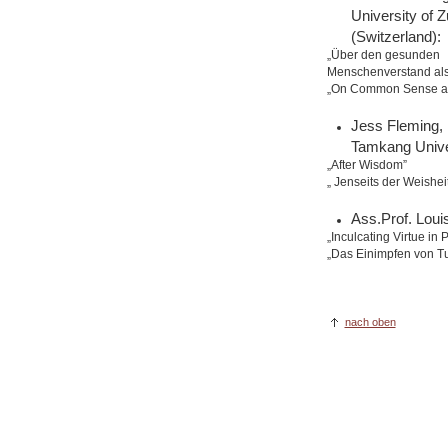
University of Z
(Switzerland):
„Über den gesunden
Menschenverstand al
„On Common Sense as 
Jess Fleming, 
Tamkang Univer
„After Wisdom”
„ Jenseits der Weishei
Ass.Prof. Loui
„Inculcating Virtue in 
„Das Einimpfen von Tu
nach oben