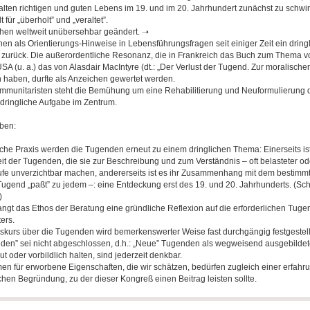
alten richtigen und guten Lebens im 19. und im 20. Jahrhundert zunächst zu schw
für „überholt” und „veraltet”.
chen weltweit unübersehbar geändert. ➝
 als Orientierungs-Hinweise in Lebensführungsfragen seit einiger Zeit ein dring
e zurück. Die außerordentliche Resonanz, die in Frankreich das Buch zum Thema 
SA (u. a.) das von Alasdair MacIntyre (dt.: „Der Verlust der Tugend. Zur moralische
haben, durfte als Anzeichen gewertet werden.
mmunitaristen steht die Bemühung um eine Rehabilitierung und Neuformulierung d
rdringliche Aufgabe im Zentrum.
ben:
che Praxis werden die Tugenden erneut zu einem dringlichen Thema: Einerseits ist
t der Tugenden, die sie zur Beschreibung und zum Verständnis – oft belasteter o
fe unverzichtbar machen, andererseits ist es ihr Zusammenhang mit dem bestimm
 Tugend „paßt” zu jedem –: eine Entdeckung erst des 19. und 20. Jahrhunderts. (S
)
langt das Ethos der Beratung eine gründliche Reflexion auf die erforderlichen Tug
ers.
skurs über die Tugenden wird bemerkenswerter Weise fast durchgängig festgestell
en” sei nicht abgeschlossen, d.h.: „Neue” Tugenden als wegweisend ausgebildet
t oder vorbildlich halten, sind jederzeit denkbar.
n für erworbene Eigenschaften, die wir schätzen, bedürfen zugleich einer erfahru
chen Begründung, zu der dieser Kongreß einen Beitrag leisten sollte.