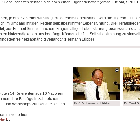
lt-Gesellschaften sehnen sich nach einer Tugenddebatte." (Amitai Etzioni, SPIEGE
eben, je emanzipierter wir sind, um so lebensbedeutsamer wird die Tugend – unse
ich im Umgang mit den Regeln selbstbestimmter Lebensführung. Die Herausforder
et, aus Freiheit Sinn zu machen. Fragen fälliger Lebensführung beantworten sich 
enten Notwendigkeiten uns bedrängt. Könnerschaft in Selbstbestimmung zu sinnvol
hingegen freiheitsabhängig verlangt." (Hermann Lübbe)
olgten 54 Referenten aus 16 Nationen,
hmern ihre Beiträge in zahlreichen
Prof. Dr. Hermann Lübbe
Dr. Gerd B
en und Workshops zur Debatte stellten.
ramm siehe hier:
che