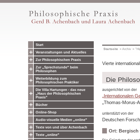
Start
Startseite
»
Archiv
»
"Hi
Veranstaltungen und Aktuelles
Zur Philosophischen Praxis
Vierte internation
Zur „Sprechstunde” beim
Philosophen
Die Philos
Weiterbildung zum
Philosophischen Praktiker
ausgerichtet von der
Die Villa Hartungen - das neue
„Haus der Philosophischen
„Internationalen G
Praxis”
„Thomas-Morus-A
Bücher
Online-Shop
unterstützt von der
Deutschen Forschu
Audio-visuelle Medien „online”
Texte von und über Achenbach
Ort: Bergisch 
Texte „online”