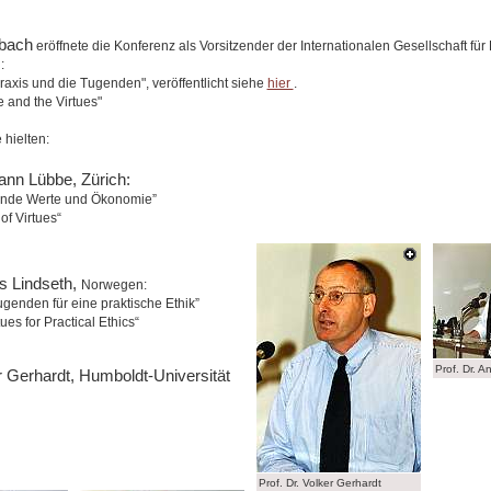
nbach
eröffnete die Konferenz als Vorsitzender der Internationalen Gesellschaft für
:
raxis und die Tugenden", veröffentlicht siehe
hier
.
e and the Virtues"
 hielten:
ann Lübbe, Zürich:
nde Werte und Ökonomie”
of Virtues“
rs Lindseth,
Norwegen:
genden für eine praktische Ethik”
es for Practical Ethics“
Prof. Dr. A
er Gerhardt, Humboldt-Universität
Prof. Dr. Volker Gerhardt