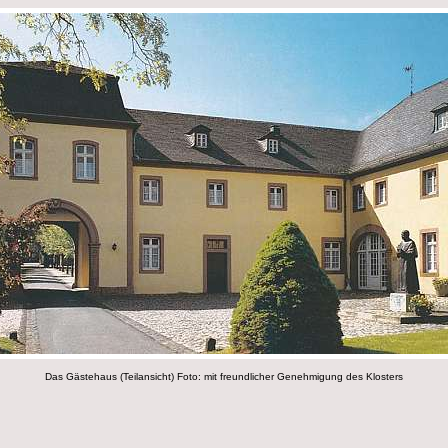
Das Gästehaus (Teilansicht) Foto: mit freundlicher Genehmigung des Klosters