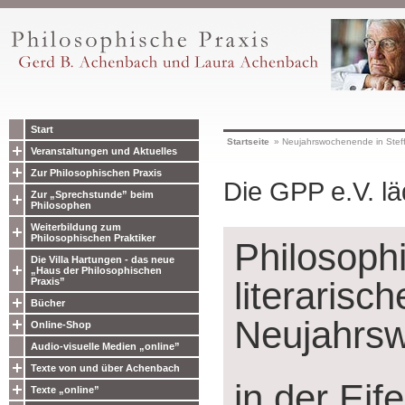
Start
Startseite
»
Neujahrswochenende in Stef
Veranstaltungen und Aktuelles
Zur Philosophischen Praxis
Die GPP e.V. lä
Zur „Sprechstunde” beim
Philosophen
Weiterbildung zum
Philosophischen Praktiker
Philosoph
Die Villa Hartungen - das neue
„Haus der Philosophischen
literarisc
Praxis”
Bücher
Neujahrs
Online-Shop
Audio-visuelle Medien „online”
Texte von und über Achenbach
in der Eife
Texte „online”