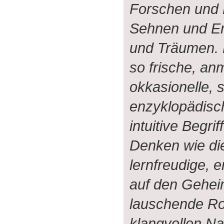
Forschen und
Sehnen und Er
und Träumen. 
so frische, an
okkasionelle,
enzyklopädisc
intuitive Begri
Denken wie di
lernfreudige, 
auf den Gehei
lauschende Ro
klangvollen N