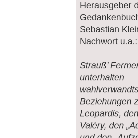
Herausgeber 
Gedankenbuchs 
Sebastian Klei
Nachwort u.a.:
Strauß’ Fermen
unterhalten
wahlverwandts
Beziehungen z
Leopardis, den
Valéry, den „A
und den „Aufz