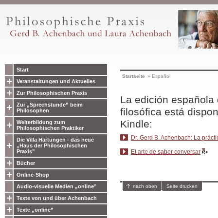
Start
Startseite
»
Español
Veranstaltungen und Aktuelles
Zur Philosophischen Praxis
La edición española d
Zur „Sprechstunde” beim
filosófica está dispo
Philosophen
Kindle:
Weiterbildung zum
Philosophischen Praktiker
Dr. Gerd B. Achenbach: La práctic
Die Villa Hartungen - das neue
„Haus der Philosophischen
Praxis”
El arte de saber conversar
Bücher
Online-Shop
Audio-visuelle Medien „online”
nach oben
Seite drucken
Texte von und über Achenbach
Texte „online”