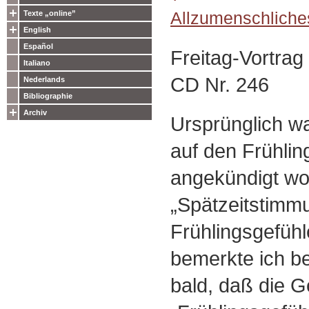
Allzumenschliche
Texte „online”
English
Español
Freitag-Vortra
Italiano
CD Nr. 246
Nederlands
Bibliographie
Archiv
Ursprünglich wa
auf den Frühling
angekündigt wo
„Spätzeitstimm
Frühlingsgefüh
bemerkte ich be
bald, daß die G