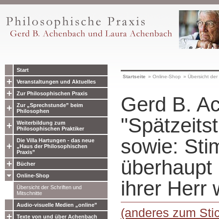
Start
Startseite
»
Online-Shop
»
Übersicht der 
Veranstaltungen und Aktuelles
Zur Philosophischen Praxis
Gerd B. A
Zur „Sprechstunde” beim
Philosophen
"Spätzeits
Weiterbildung zum
Philosophischen Praktiker
sowie: St
Die Villa Hartungen - das neue
„Haus der Philosophischen
Praxis”
überhaupt
Bücher
Online-Shop
ihrer Herr 
Übersicht der Schriften und
Mitschnitte
Audio-visuelle Medien „online”
(anderes zum Sti
Texte von und über Achenbach