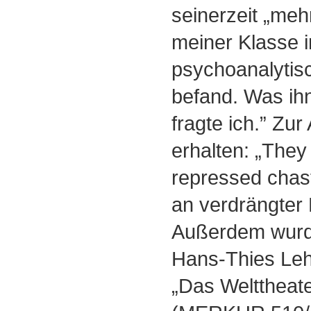
seinerzeit „mehr
meiner Klasse i
psychoanalytis
befand. Was ih
fragte ich.” Zur
erhalten: „They 
repressed chasti
an verdrängter 
Außerdem wurd
Hans-Thies Le
„Das Welttheat