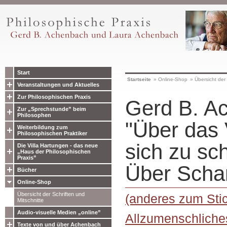
Start
Startseite
»
Online-Shop
»
Übersicht der 
Veranstaltungen und Aktuelles
Zur Philosophischen Praxis
Gerd B. A
Zur „Sprechstunde” beim
Philosophen
"Über das
Weiterbildung zum
Philosophischen Praktiker
sich zu sc
Die Villa Hartungen - das neue
„Haus der Philosophischen
Praxis”
Über Scha
Bücher
Online-Shop
Übersicht der Schriften und
(anderes zum Sti
Mitschnitte
Audio-visuelle Medien „online”
Allzumenschliche
Texte von und über Achenbach