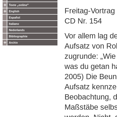
Texte „online”
Freitag-Vortra
English
Español
CD Nr. 154
Italiano
Nederlands
Vor allem lag 
Bibliographie
Archiv
Aufsatz von R
zugrunde: „Wie 
was du getan h
2005) Die Beun
Aufsatz kennzei
Beobachtung, d
Maßstäbe selbst