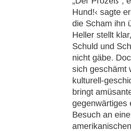
„Der Prozeß”, er
Hund!‹ sagte er;
die Scham ihn 
Heller stellt kl
Schuld und Sc
nicht gäbe. Do
sich geschämt w
kulturell-geschi
bringt amüsante
gegenwärtiges 
Besuch an einer
amerikanischen