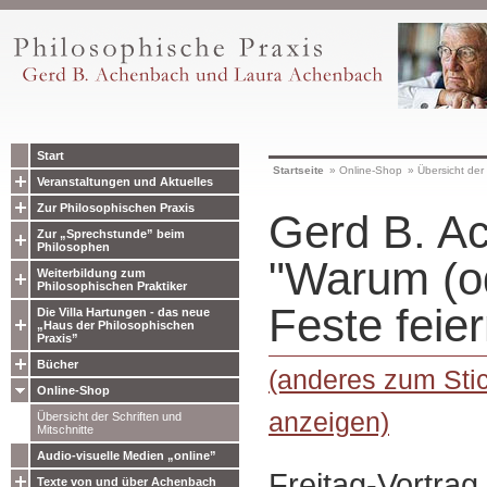
Start
Startseite
»
Online-Shop
»
Übersicht der 
Veranstaltungen und Aktuelles
Zur Philosophischen Praxis
Gerd B. A
Zur „Sprechstunde” beim
Philosophen
"Warum (o
Weiterbildung zum
Philosophischen Praktiker
Feste feier
Die Villa Hartungen - das neue
„Haus der Philosophischen
Praxis”
Bücher
(anderes zum Stic
Online-Shop
anzeigen)
Übersicht der Schriften und
Mitschnitte
Audio-visuelle Medien „online”
Freitag-Vortrag
Texte von und über Achenbach