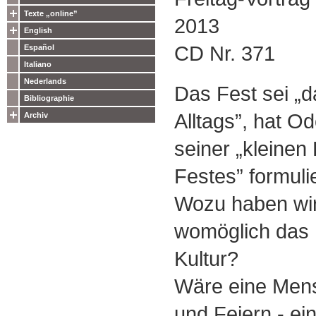
Texte „online”
2013
English
CD Nr. 371
Español
Italiano
Nederlands
Das Fest sei „
Bibliographie
Alltags”, hat O
Archiv
seiner „kleinen
Festes” formulie
Wozu haben wir 
womöglich das F
Kultur?
Wäre eine Mens
und Feiern - ei