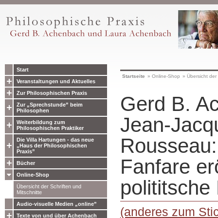
Start
Startseite
»
Online-Shop
»
Übersicht der 
Veranstaltungen und Aktuelles
Zur Philosophischen Praxis
Gerd B. A
Zur „Sprechstunde” beim
Philosophen
Jean-Jacq
Weiterbildung zum
Philosophischen Praktiker
Rousseau: 
Die Villa Hartungen - das neue
„Haus der Philosophischen
Praxis”
Fanfare erö
Bücher
Online-Shop
polititsch
Übersicht der Schriften und
Mitschnitte
Audio-visuelle Medien „online”
(anderes zum Stic
Texte von und über Achenbach