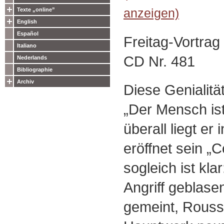
anzeigen)
Texte „online”
English
Español
Freitag-Vortra
Italiano
CD Nr. 481
Nederlands
Bibliographie
Archiv
Diese Genialitä
„Der Mensch ist
überall liegt er 
eröffnet sein „C
sogleich ist kla
Angriff geblase
gemeint, Rouss