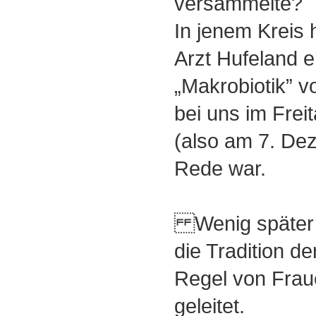
versammelte?
In jenem Kreis 
Arzt Hufeland e
„Makrobiotik” vo
bei uns im Frei
(also am 7. De
Rede war.
Wenig später d
die Tradition de
Regel von Frauen
geleitet.