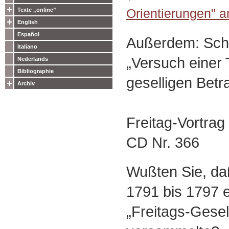
Orientierungen" a
Texte „online”
English
Español
Außerdem: Sch
Italiano
„Versuch einer 
Nederlands
Bibliographie
geselligen Betr
Archiv
Freitag-Vortra
CD Nr. 366
Wußten Sie, da
1791 bis 1797 ei
„Freitags-Gesel