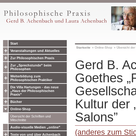
Start
Startseite
»
Online-Shop
»
Übersicht der 
Veranstaltungen und Aktuelles
Zur Philosophischen Praxis
Gerd B. A
Zur „Sprechstunde” beim
Philosophen
Goethes „F
Weiterbildung zum
Philosophischen Praktiker
Gesellschaf
Die Villa Hartungen - das neue
„Haus der Philosophischen
Praxis”
Kultur der 
Bücher
Online-Shop
Salons”
Übersicht der Schriften und
Mitschnitte
Audio-visuelle Medien „online”
(anderes zum Sti
Texte von und über Achenbach