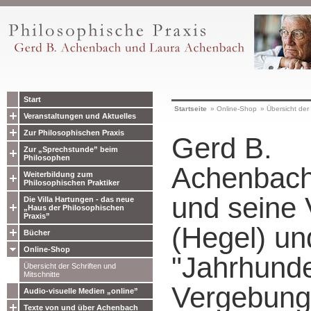
Start
Startseite
»
Online-Shop
»
Übersicht der 
Veranstaltungen und Aktuelles
Zur Philosophischen Praxis
Gerd B.
Zur „Sprechstunde” beim
Philosophen
Achenbach
Weiterbildung zum
Philosophischen Praktiker
und seine 
Die Villa Hartungen - das neue
„Haus der Philosophischen
Praxis”
(Hegel) un
Bücher
Online-Shop
"Jahrhunde
Übersicht der Schriften und
Mitschnitte
Vergebung"
Audio-visuelle Medien „online”
Texte von und über Achenbach