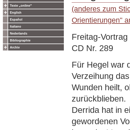
Texte „online”
(anderes zum Sti
English
Orientierungen" a
Español
Italiano
Nederlands
Freitag-Vortrag
Bibliographie
CD Nr. 289
Archiv
Für Hegel war d
Verzeihung das
Wunden heilt, 
zurückblieben.
Derrida hat in 
gewordenen Vor