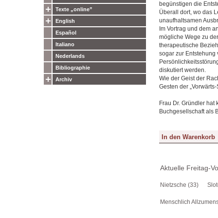
begünstigen die Entst
Texte „online”
Überall dort, wo das 
unaufhaltsamen Ausbre
English
Im Vortrag und dem an
Español
mögliche Wege zu der
Italiano
therapeutische Bezie
sogar zur Entstehung
Nederlands
Persönlichkeitsstörun
Bibliographie
diskutiert werden.
Wie der Geist der Ra
Archiv
Gesten der „Vorwärts-
Frau Dr. Gründler hat 
Buchgesellschaft als 
Aktuelle Freitag-V
Nietzsche (33)
Slot
Menschlich Allzumens