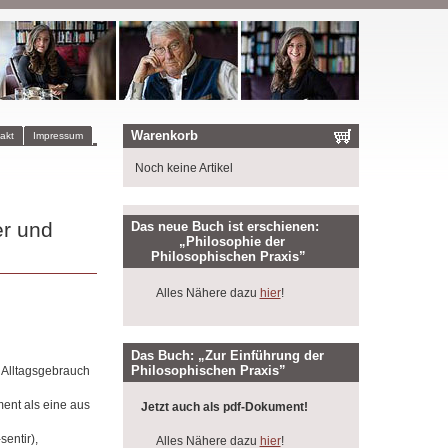
Warenkorb
akt
Impressum
Noch keine Artikel
er und
Das neue Buch ist erschienen:
„Philosophie der
Philosophischen Praxis”
Alles Nähere dazu
hier
!
Das Buch: „Zur Einführung der
Philosophischen Praxis”
 Alltagsgebrauch
ment als eine aus
Jetzt auch als pdf-Dokument!
entir),
Alles Nähere dazu
hier
!