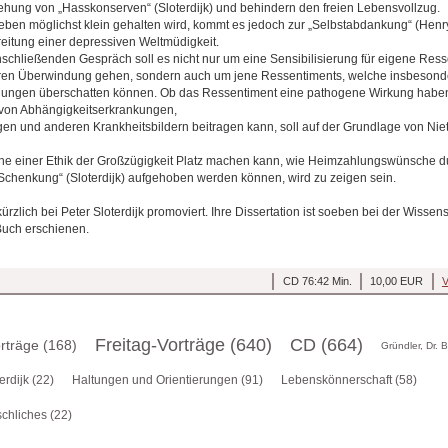
ehung von „Hasskonserven“ (Sloterdijk) und behindern den freien Lebensvollzug.
Leben möglichst klein gehalten wird, kommt es jedoch zur „Selbstabdankung“ (Henr
itung einer depressiven Weltmüdigkeit.
schließenden Gespräch soll es nicht nur um eine Sensibilisierung für eigene Res
en Überwindung gehen, sondern auch um jene Ressentiments, welche insbesond
hungen überschatten können. Ob das Ressentiment eine pathogene Wirkung haben 
 von Abhängigkeitserkrankungen,
gen und anderen Krankheitsbildern beitragen kann, soll auf der Grundlage von Ni
che einer Ethik der Großzügigkeit Platz machen kann, wie Heimzahlungswünsche d
Schenkung“ (Sloterdijk) aufgehoben werden können, wird zu zeigen sein.
kürzlich bei Peter Sloterdijk promoviert. Ihre Dissertation ist soeben bei der Wissen
Buch erschienen.
CD 76:42 Min.
10,00 EUR
V
Freitag-Vorträge (640)
CD (664)
orträge (168)
Gründler, Dr. 
erdijk (22)
Haltungen und Orientierungen (91)
Lebenskönnerschaft (58)
chliches (22)