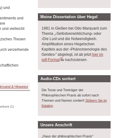
y) und
Meine Dissertation über Hegel
sentiments und
ere
1981 in Gießen bei Odo Marquard zum
und vielleicht
Thema „›Selbstverwirklichung‹ oder
›Die Lust und die Notwendigkeit‹.
etzsches Thesen
Amplifikation eines Hegelschen
Kapitels aus der ›Phänomenologie des
urch verzeihende
Geistes‹” abgelegt, ist ab jetzt
hier im
pdf-Format
nachzulesen.
schaftlichen
Audio-CDs sortiert
ersand & Hinweise
Die Texte und Tonträger der
Philosophischen Praxis ab sofort nach
Themen und Namen sortiert!
Stöbern Sie im
.
Katalog
Barbara (1)
Unsere Anschrift
„Haus der philosophischen Praxis”