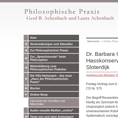
Start
Startseite
»
Online-Sho
Veranstaltungen und Aktuelles
Zur Philosophischen Praxis
Dr. Barbara 
Zur „Sprechstunde” beim
Hasskonserv
Philosophen
Sloterdijk
Weiterbildung zum
Philosophischen Praktiker
(anderes zum Stichwort "
Die Villa Hartungen - das neue
„Haus der Philosophischen
Praxis”
Freitag-Vortrag vom 6
CD Nr. 575
Bücher
Online-Shop
Der Begriff Ressentim
Übersicht der Schriften und
häufig als Synonym für
Mitschnitte
Ursprünglich jedoch h
Audio-visuelle Medien „online”
unverwundenen Kränku
Systematisch zurückge
Texte von und über Achenbach