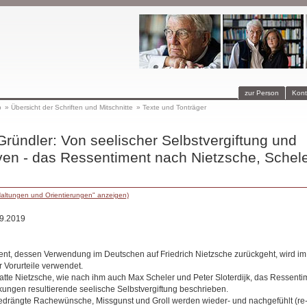
zur Person
Kont
p
»
Übersicht der Schriften und Mitschnitte
»
Texte und Tonträger
Gründler: Von seelischer Selbstvergiftung und
en - das Ressentiment nach Nietzsche, Schel
Haltungen und Orientierungen" anzeigen)
.9.2019
ent, dessen Verwendung im Deutschen auf Friedrich Nietzsche zurückgeht, wird im
 Vorurteile verwendet.
atte Nietzsche, wie nach ihm auch Max Scheler und Peter Sloterdijk, das Ressenti
ngen resultierende seelische Selbstvergiftung beschrieben.
drängte Rachewünsche, Missgunst und Groll werden wieder- und nachgefühlt (re-s