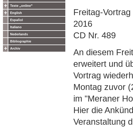
Texte „online”
Freitag-Vortra
English
Español
2016
Italiano
CD Nr. 489
Nederlands
Bibliographie
Archiv
An diesem Freit
erweitert und üb
Vortrag wiederh
Montag zuvor (2
im "Meraner Ho
Hier die Ankünd
Veranstaltung d