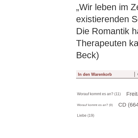
„Wir leben im Ze
existierenden S
Die Romantik ha
Therapeuten kas
Beck)
Frei
Worauf kommt es an? (11)
CD (664
Worauf kommt es an? (9)
Liebe (19)