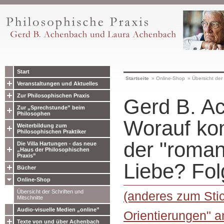
Start
Startseite
»
Online-Shop
»
Übersicht der 
Veranstaltungen und Aktuelles
Zur Philosophischen Praxis
Gerd B. A
Zur „Sprechstunde” beim
Philosophen
Worauf kom
Weiterbildung zum
Philosophischen Praktiker
der "roman
Die Villa Hartungen - das neue
„Haus der Philosophischen
Praxis”
Liebe? Fol
Bücher
Online-Shop
Übersicht der Schriften und
(anderes zum Sti
Mitschnitte
Audio-visuelle Medien „online”
Orientierungen" a
Texte von und über Achenbach