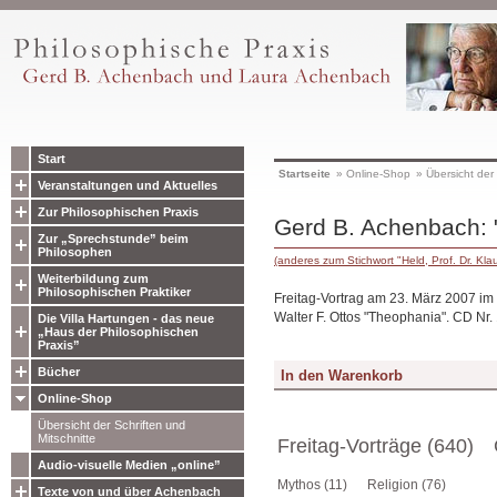
Start
Startseite
»
Online-Shop
»
Übersicht der 
Veranstaltungen und Aktuelles
Zur Philosophischen Praxis
Gerd B. Achenbach: "
Zur „Sprechstunde” beim
Philosophen
(anderes zum Stichwort "Held, Prof. Dr. Kla
Weiterbildung zum
Philosophischen Praktiker
Freitag-Vortrag am 23. März 2007 im
Walter F. Ottos "Theophania". CD Nr.
Die Villa Hartungen - das neue
„Haus der Philosophischen
Praxis”
Bücher
Online-Shop
Übersicht der Schriften und
Mitschnitte
Freitag-Vorträge (640)
Audio-visuelle Medien „online”
Mythos (11)
Religion (76)
Texte von und über Achenbach