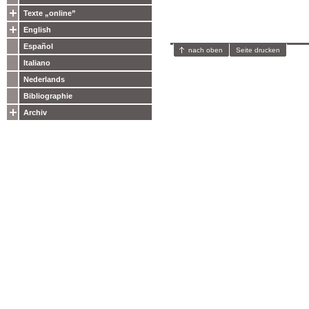
Texte „online”
English
Español
nach oben
Seite drucken
Italiano
Nederlands
Bibliographie
Archiv