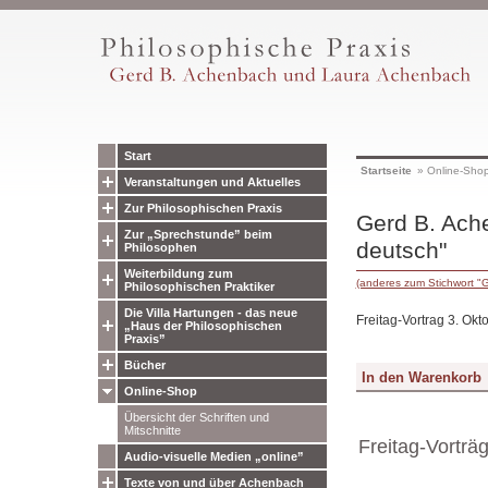
Start
Startseite
»
Online-Sho
Veranstaltungen und Aktuelles
Zur Philosophischen Praxis
Gerd B. Ache
Zur „Sprechstunde” beim
deutsch"
Philosophen
Weiterbildung zum
(anderes zum Stichwort "
Philosophischen Praktiker
Die Villa Hartungen - das neue
Freitag-Vortrag 3. Okt
„Haus der Philosophischen
Praxis”
Bücher
Online-Shop
Übersicht der Schriften und
Mitschnitte
Freitag-Vorträ
Audio-visuelle Medien „online”
Texte von und über Achenbach