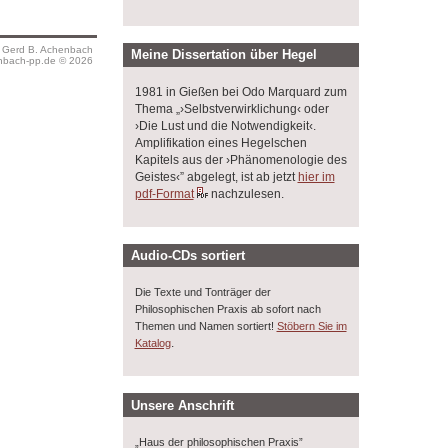
s Gerd B. Achenbach
Meine Dissertation über Hegel
bach-pp.de © 2026
1981 in Gießen bei Odo Marquard zum
Thema „›Selbstverwirklichung‹ oder
›Die Lust und die Notwendigkeit‹.
Amplifikation eines Hegelschen
Kapitels aus der ›Phänomenologie des
Geistes‹” abgelegt, ist ab jetzt
hier im
pdf-Format
nachzulesen.
Audio-CDs sortiert
Die Texte und Tonträger der
Philosophischen Praxis ab sofort nach
Themen und Namen sortiert!
Stöbern Sie im
.
Katalog
Unsere Anschrift
„Haus der philosophischen Praxis”