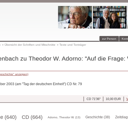
zur Person
Kont
p
»
Übersicht der Schriften und Mitschnitte
»
Texte und Tonträger
nbach zu Theodor W. Adorno: "Auf die Frage: 
Geschichte" anzeigen)
ober 2003 (am "Tag der deutschen Einheit") CD Nr. 79
CD 71'36''
10,00 EUR
V
ge (640)
CD (664)
Geschichte (38)
Zeitdia
Adorno, Theodor W. (13)