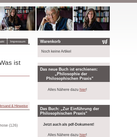
Warenkorb
akt
Impressum
Noch keine Artikel
Was ist
Das neue Buch ist erschienen:
„Philosophie der
Philosophischen Praxis”
Alles Nähere dazu
hier
!
ersand & Hinweise
Das Buch: „Zur Einführung der
Philosophischen Praxis”
Jetzt auch als pdf-Dokument!
gnose (126)
Alles Nähere dazu
hier
!