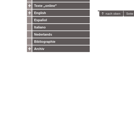
Texte „online”
English
nach oben
Seite
Español
Italiano
Nederlands
Bibliographie
Archiv