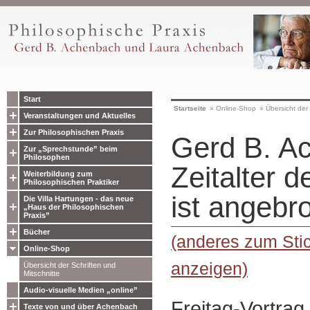
Start
Startseite
»
Online-Shop
»
Übersicht der 
Veranstaltungen und Aktuelles
Zur Philosophischen Praxis
Gerd B. A
Zur „Sprechstunde” beim
Philosophen
Zeitalter 
Weiterbildung zum
Philosophischen Praktiker
ist angebr
Die Villa Hartungen - das neue
„Haus der Philosophischen
Praxis”
Bücher
(anderes zum Sti
Online-Shop
anzeigen)
Übersicht der Schriften und
Mitschnitte
Audio-visuelle Medien „online”
Freitag-Vortra
Texte von und über Achenbach