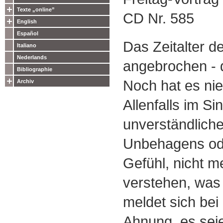
Texte „online”
CD Nr. 585
English
Español
Das Zeitalter de
Italiano
Nederlands
angebrochen - 
Bibliographie
Noch hat es ni
Archiv
Allenfalls im Si
unverständlich
Unbehagens ode
Gefühl, nicht m
verstehen, was 
meldet sich be
Ahnung, es sei