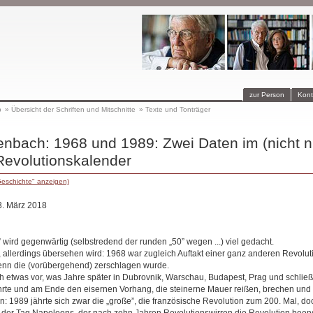
zur Person
Kont
p
»
Übersicht der Schriften und Mitschnitte
»
Texte und Tonträger
nbach: 1968 und 1989: Zwei Daten im (nicht n
Revolutionskalender
Geschichte" anzeigen)
3. März 2018
wird gegenwärtig (selbstredend der runden „50” wegen ...) viel gedacht.
 allerdings übersehen wird: 1968 war zugleich Auftakt einer ganz anderen Revolut
enn die (vorübergehend) zerschlagen wurde.
ch etwas vor, was Jahre später in Dubrovnik, Warschau, Budapest, Prag und schließ
hrte und am Ende den eisernen Vorhang, die steinerne Mauer reißen, brechen und e
: 1989 jährte sich zwar die „große”, die französische Revolution zum 200. Mal, doc
l der Tag Napoleons, der nach zehn Jahren Revolutionswirren die Revolution beend