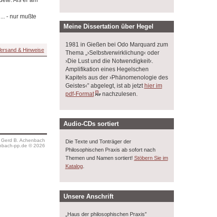
.. - nur mußte
Meine Dissertation über Hegel
1981 in Gießen bei Odo Marquard zum
ersand & Hinweise
Thema „›Selbstverwirklichung‹ oder
›Die Lust und die Notwendigkeit‹.
Amplifikation eines Hegelschen
Kapitels aus der ›Phänomenologie des
Geistes‹” abgelegt, ist ab jetzt
hier im
pdf-Format
nachzulesen.
Audio-CDs sortiert
s Gerd B. Achenbach
Die Texte und Tonträger der
bach-pp.de © 2026
Philosophischen Praxis ab sofort nach
Themen und Namen sortiert!
Stöbern Sie im
.
Katalog
Unsere Anschrift
„Haus der philosophischen Praxis”