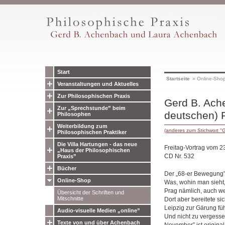
Start
Startseite
»
Online-Sho
Veranstaltungen und Aktuelles
Zur Philosophischen Praxis
Gerd B. Ache
Zur „Sprechstunde” beim
deutschen) 
Philosophen
Weiterbildung zum
(anderes zum Stichwort "
Philosophischen Praktiker
Die Villa Hartungen - das neue
Freitag-Vortrag vom 2
„Haus der Philosophischen
CD Nr. 532
Praxis”
Bücher
Der „68-er Bewegung” 
Online-Shop
Was, wohin man sieht,
Prag nämlich, auch w
Übersicht der Schriften und
Mitschnitte
Dort aber bereitete si
Leipzig zur Gärung fü
Audio-visuelle Medien „online”
Und nicht zu vergessen
Texte von und über Achenbach
November” ist origina