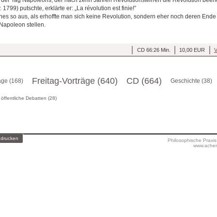
 1799) putschte, erklärte er: „La révolution est finie!”
 so aus, als erhoffte man sich keine Revolution, sondern eher noch deren Ende .
Napoleon stellen.
CD 66:26 Min.
10,00 EUR
V
Freitag-Vorträge (640)
CD (664)
äge (168)
Geschichte (38)
öffentliche Debatten (28)
 drucken
Philosophische Praxi
www.achen