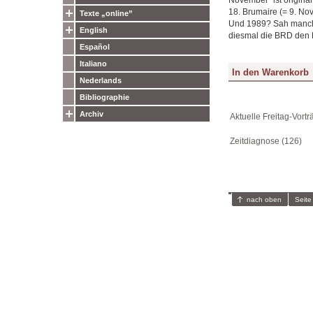
18. Brumaire (= 9. Nov.
Texte „online”
Und 1989? Sah manches
English
diesmal die BRD den 
Español
Italiano
Nederlands
Bibliographie
Archiv
Aktuelle Freitag-Vortr
Zeitdiagnose (126)
nach oben
Seite