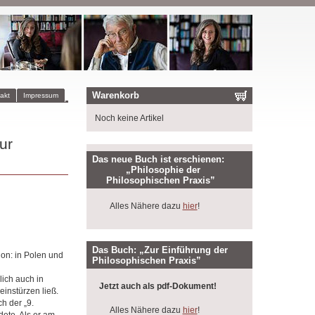
Warenkorb
akt
Impressum
Noch keine Artikel
ur
Das neue Buch ist erschienen:
„Philosophie der
Philosophischen Praxis”
Alles Nähere dazu
hier
!
Das Buch: „Zur Einführung der
ion: in Polen und
Philosophischen Praxis”
lich auch in
Jetzt auch als pdf-Dokument!
instürzen ließ.
h der „9.
Alles Nähere dazu
hier
!
ete. Als er am