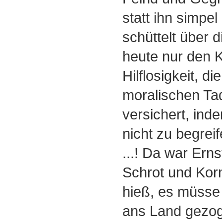
statt ihn simpel
schüttelt über d
heute nur den K
Hilflosigkeit, d
moralischen Tad
versichert, ind
nicht zu begrei
...! Da war Ern
Schrot und Kor
hieß, es müsse
ans Land gezog