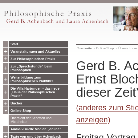
Start
Startseite
»
Online-Shop
»
Übersicht der 
Veranstaltungen und Aktuelles
Zur Philosophischen Praxis
Gerd B. A
Zur „Sprechstunde” beim
Philosophen
Ernst Bloc
Weiterbildung zum
Philosophischen Praktiker
dieser Zeit
Die Villa Hartungen - das neue
„Haus der Philosophischen
Praxis”
Bücher
(anderes zum Stic
Online-Shop
anzeigen)
Übersicht der Schriften und
Mitschnitte
Audio-visuelle Medien „online”
Freitag-Vortra
Texte von und über Achenbach