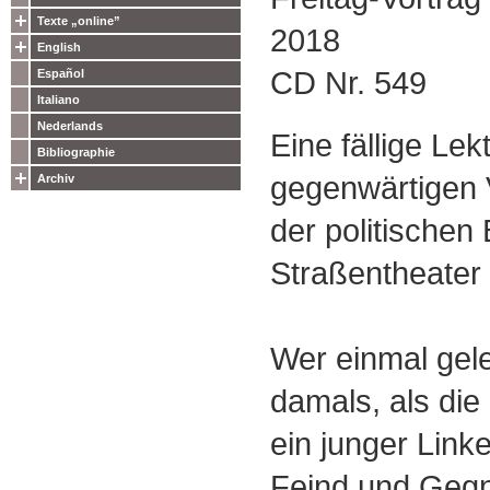
Texte „online”
2018
English
CD Nr. 549
Español
Italiano
Nederlands
Eine fällige Lekt
Bibliographie
gegenwärtigen 
Archiv
der politische
Straßentheater
Wer einmal gele
damals, als di
ein junger Link
Feind und Gegn