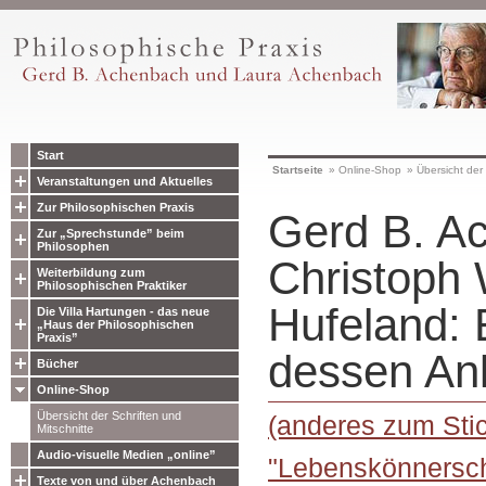
Start
Startseite
»
Online-Shop
»
Übersicht der 
Veranstaltungen und Aktuelles
Zur Philosophischen Praxis
Gerd B. A
Zur „Sprechstunde” beim
Philosophen
Christoph 
Weiterbildung zum
Philosophischen Praktiker
Hufeland: 
Die Villa Hartungen - das neue
„Haus der Philosophischen
Praxis”
dessen Ank
Bücher
Online-Shop
Übersicht der Schriften und
(anderes zum Sti
Mitschnitte
Audio-visuelle Medien „online”
"Lebenskönnersch
Texte von und über Achenbach