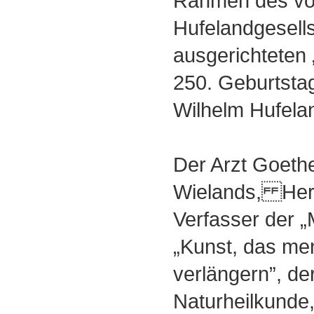
Rahmen des vo
Hufelandgesells
ausgerichtete
250. Geburtsta
Wilhelm Hufela
Der Arzt Goethe
Wielands, Herd
Verfasser der „
„Kunst, das me
verlängern”, de
Naturheilkunde,