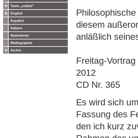
Texte „online”
Philosophisch
English
Español
diesem außeror
Italiano
anläßlich seine
Nederlands
Bibliographie
Archiv
Freitag-Vortra
2012
CD Nr. 365
Es wird sich um
Fassung des Fe
den ich kurz zuv