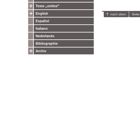
Texte „online”
English
nach oben
Seite
Español
Italiano
Nederlands
Bibliographie
Archiv