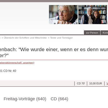
zur Person
Kont
p
»
Übersicht der Schriften und Mitschnitte
»
Texte und Tonträger
enbach: "Wie wurde einer, wenn er es denn wur
er?"
Lebenskönnerschaft" anzeigen)
001 CD Nr. 40
CD 70'
10,00 EUR
V
Freitag-Vorträge (640)
CD (664)