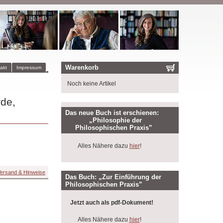
Warenkorb
akt
Impressum
Noch keine Artikel
de,
Das neue Buch ist erschienen:
„Philosophie der
Philosophischen Praxis”
Alles Nähere dazu
hier
!
ersand & Hinweise
Das Buch: „Zur Einführung der
Philosophischen Praxis”
Jetzt auch als pdf-Dokument!
Alles Nähere dazu
hier
!