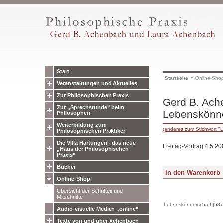
Start
Startseite
»
Online-Sho
Veranstaltungen und Aktuelles
Zur Philosophischen Praxis
Gerd B. Ach
Zur „Sprechstunde” beim
Lebenskönn
Philosophen
Weiterbildung zum
(anderes zum Stichwort "
Philosophischen Praktiker
Die Villa Hartungen - das neue
Freitag-Vortrag 4.5.2
„Haus der Philosophischen
Praxis”
Bücher
Online-Shop
Übersicht der Schriften und
Mitschnitte
Lebenskönnerschaft (58)
Audio-visuelle Medien „online”
Texte von und über Achenbach