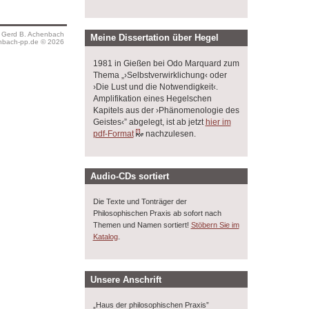
s Gerd B. Achenbach
Meine Dissertation über Hegel
bach-pp.de © 2026
1981 in Gießen bei Odo Marquard zum
Thema „›Selbstverwirklichung‹ oder
›Die Lust und die Notwendigkeit‹.
Amplifikation eines Hegelschen
Kapitels aus der ›Phänomenologie des
Geistes‹” abgelegt, ist ab jetzt
hier im
pdf-Format
nachzulesen.
Audio-CDs sortiert
Die Texte und Tonträger der
Philosophischen Praxis ab sofort nach
Themen und Namen sortiert!
Stöbern Sie im
.
Katalog
Unsere Anschrift
„Haus der philosophischen Praxis”