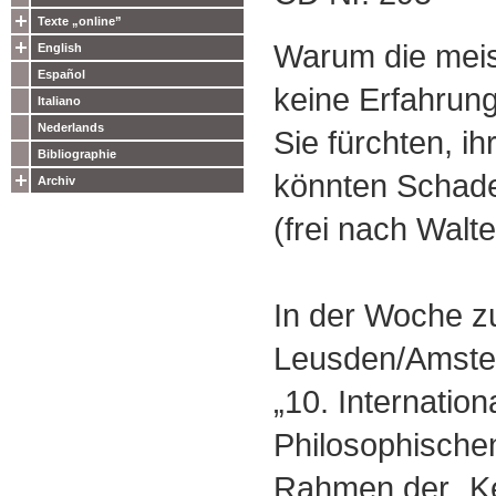
Texte „online”
Warum die mei
English
Español
keine Erfahru
Italiano
Nederlands
Sie fürchten, 
Bibliographie
könnten Schade
Archiv
(frei nach Walt
In der Woche zu
Leusden/Amste
„10. Internatio
Philosophischen
Rahmen der „Ke