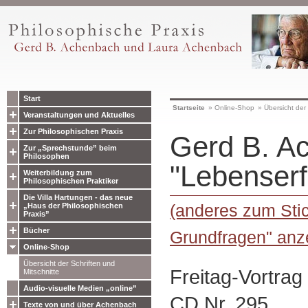
Start
Startseite
»
Online-Shop
»
Übersicht der 
Veranstaltungen und Aktuelles
Zur Philosophischen Praxis
Gerd B. A
Zur „Sprechstunde” beim
Philosophen
"Lebenser
Weiterbildung zum
Philosophischen Praktiker
Die Villa Hartungen - das neue
(anderes zum Sti
„Haus der Philosophischen
Praxis”
Bücher
Grundfragen" anz
Online-Shop
Übersicht der Schriften und
Freitag-Vortra
Mitschnitte
Audio-visuelle Medien „online”
CD Nr. 295
Texte von und über Achenbach