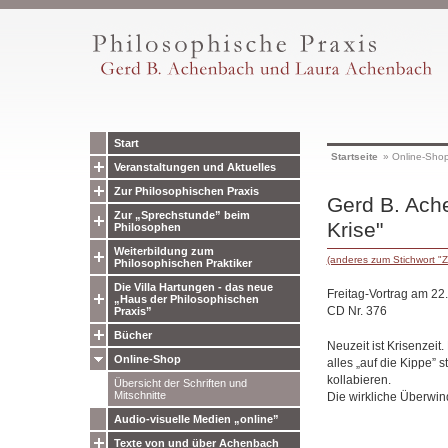
Start
Startseite
»
Online-Sho
Veranstaltungen und Aktuelles
Zur Philosophischen Praxis
Gerd B. Achen
Zur „Sprechstunde” beim
Krise"
Philosophen
Weiterbildung zum
(anderes zum Stichwort "Z
Philosophischen Praktiker
Die Villa Hartungen - das neue
Freitag-Vortrag am 22
„Haus der Philosophischen
CD Nr. 376
Praxis”
Bücher
Neuzeit ist Krisenzeit
Online-Shop
alles „auf die Kippe” s
kollabieren.
Übersicht der Schriften und
Mitschnitte
Die wirkliche Überwind
Audio-visuelle Medien „online”
Texte von und über Achenbach