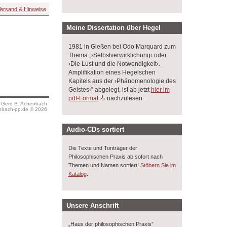
ersand & Hinweise
Meine Dissertation über Hegel
1981 in Gießen bei Odo Marquard zum
Thema „›Selbstverwirklichung‹ oder
›Die Lust und die Notwendigkeit‹.
Amplifikation eines Hegelschen
Kapitels aus der ›Phänomenologie des
Geistes‹” abgelegt, ist ab jetzt
hier im
pdf-Format
nachzulesen.
s Gerd B. Achenbach
bach-pp.de © 2026
Audio-CDs sortiert
Die Texte und Tonträger der
Philosophischen Praxis ab sofort nach
Themen und Namen sortiert!
Stöbern Sie im
.
Katalog
Unsere Anschrift
„Haus der philosophischen Praxis”