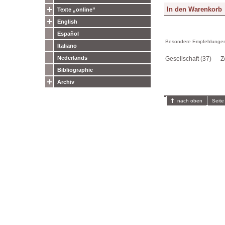
Texte „online”
English
Español
Besondere Empfehlungen
Italiano
Nederlands
Gesellschaft (37)
Z
Bibliographie
Archiv
nach oben
Seite