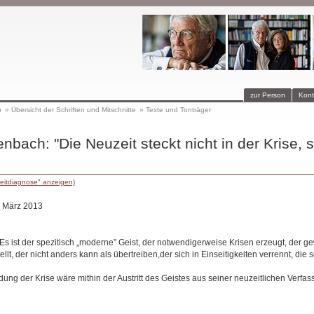
zur Person
Kont
p
»
Übersicht der Schriften und Mitschnitte
»
Texte und Tonträger
bach: "Die Neuzeit steckt nicht in der Krise, si
eitdiagnose" anzeigen)
. März 2013
. Es ist der spezitisch „moderne” Geist, der notwendigerweise Krisen erzeugt, der
tellt, der nicht anders kann als übertreiben,der sich in Einseitigkeiten verrennt, die s
ung der Krise wäre mithin der Austritt des Geistes aus seiner neuzeitlichen Verfas