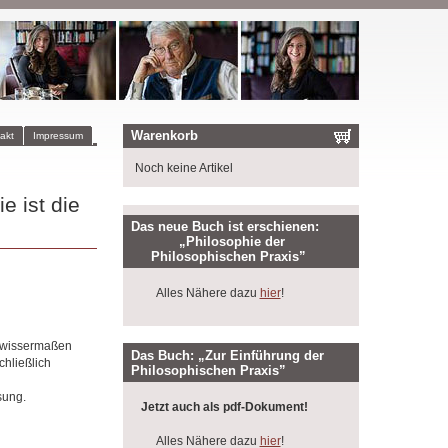
Warenkorb
akt
Impressum
Noch keine Artikel
e ist die
Das neue Buch ist erschienen:
„Philosophie der
Philosophischen Praxis”
Alles Nähere dazu
hier
!
 gewissermaßen
Das Buch: „Zur Einführung der
chließlich
Philosophischen Praxis”
sung.
Jetzt auch als pdf-Dokument!
Alles Nähere dazu
hier
!