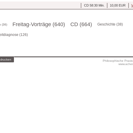
CD 58:30 Min.
10,00 EUR
V
Freitag-Vorträge (640)
CD (664)
Geschichte (38)
 (36)
eitdiagnose (126)
 drucken
Philosophische Praxi
www.achen