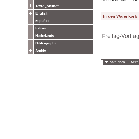
Texte „online”
English
Español
Italiano
Freitag-Vorträ
Nederlands
Bibliographie
Archiv
nach oben
Seite