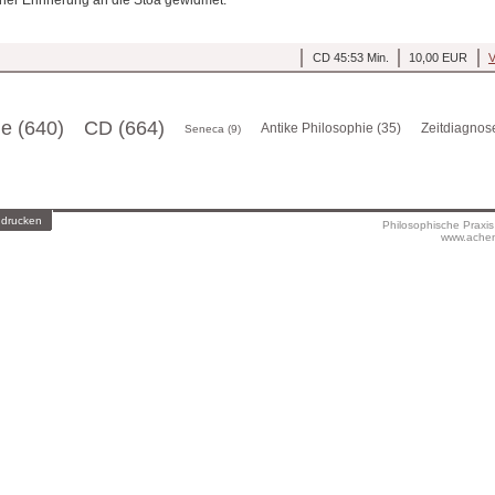
CD 45:53 Min.
10,00 EUR
V
ge (640)
CD (664)
Antike Philosophie (35)
Zeitdiagnos
Seneca (9)
 drucken
Philosophische Praxi
www.achen