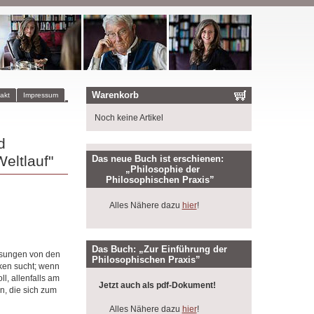
Warenkorb
akt
Impressum
Noch keine Artikel
d
eltlauf"
Das neue Buch ist erschienen:
„Philosophie der
Philosophischen Praxis”
Alles Nähere dazu
hier
!
Das Buch: „Zur Einführung der
ösungen von den
Philosophischen Praxis”
ken sucht; wenn
l, allenfalls am
Jetzt auch als pdf-Dokument!
rn, die sich zum
Alles Nähere dazu
hier
!