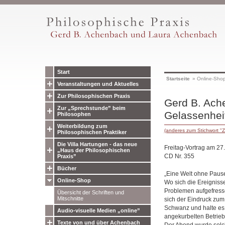
Start
Startseite
»
Online-Sho
Veranstaltungen und Aktuelles
Zur Philosophischen Praxis
Gerd B. Ach
Zur „Sprechstunde” beim
Gelassenheit
Philosophen
Weiterbildung zum
(anderes zum Stichwort "Z
Philosophischen Praktiker
Die Villa Hartungen - das neue
Freitag-Vortrag am 27.
„Haus der Philosophischen
CD Nr. 355
Praxis”
Bücher
„Eine Welt ohne Pause
Online-Shop
Wo sich die Ereigniss
Problemen aufgefresse
Übersicht der Schriften und
Mitschnitte
sich der Eindruck zum
Schwanz und halte es n
Audio-visuelle Medien „online”
angekurbelten Betrieb 
Texte von und über Achenbach
Der Abend wurde solc