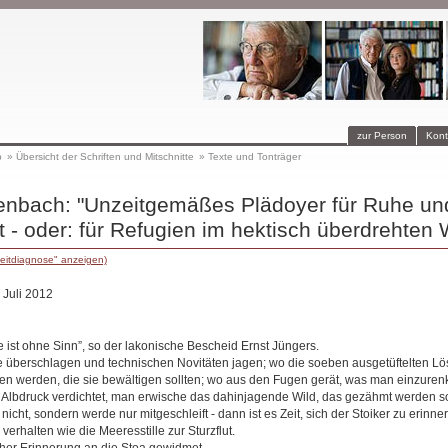
zur Person
Kont
p
»
Übersicht der Schriften und Mitschnitte
»
Texte und Tonträger
enbach: "Unzeitgemäßes Plädoyer für Ruhe un
 - oder: für Refugien im hektisch überdrehten W
eitdiagnose" anzeigen)
 Juli 2012
 ist ohne Sinn”, so der lakonische Bescheid Ernst Jüngers.
e überschlagen und technischen Novitäten jagen; wo die soeben ausgetüftelten L
n werden, die sie bewältigen sollten; wo aus den Fugen gerät, was man einzuren
 Albdruck verdichtet, man erwische das dahinjagende Wild, das gezähmt werden sol
icht, sondern werde nur mitgeschleift - dann ist es Zeit, sich der Stoiker zu erinne
verhalten wie die Meeresstille zur Sturzflut.
her Erinnerung an die Stoa gewidmet.