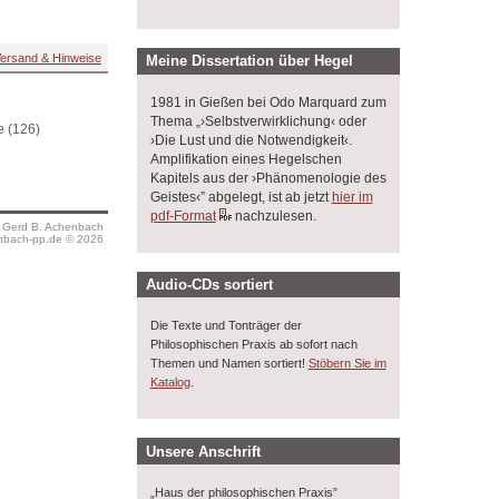
ersand & Hinweise
Meine Dissertation über Hegel
1981 in Gießen bei Odo Marquard zum
Thema „›Selbstverwirklichung‹ oder
e (126)
›Die Lust und die Notwendigkeit‹.
Amplifikation eines Hegelschen
Kapitels aus der ›Phänomenologie des
Geistes‹” abgelegt, ist ab jetzt
hier im
pdf-Format
nachzulesen.
s Gerd B. Achenbach
bach-pp.de © 2026
Audio-CDs sortiert
Die Texte und Tonträger der
Philosophischen Praxis ab sofort nach
Themen und Namen sortiert!
Stöbern Sie im
.
Katalog
Unsere Anschrift
„Haus der philosophischen Praxis”