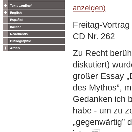
anzeigen)
Texte „online”
English
Español
Freitag-Vortra
Italiano
CD Nr. 262
Nederlands
Bibliographie
Archiv
Zu Recht berüh
diskutiert) wur
großer Essay „
des Mythos”, mi
Gedanken ich 
habe - um zu ze
„gegenwärtig” 