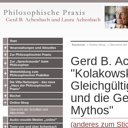
Start
Startseite
»
Online-Shop
»
Übersicht der 
Veranstaltungen und Aktuelles
Zur Philosophischen Praxis
Gerd B. A
Zur „Sprechstunde” beim
Philosophen
"Kolakowsk
Weiterbildung zum
Philosophischen Praktiker
Gleichgülti
Die Villa Hartungen - das neue
„Haus der Philosophischen
Praxis”
und die G
Bücher
Online-Shop
Mythos"
Übersicht der Schriften und
Mitschnitte
Audio-visuelle Medien „online”
(anderes zum Stic
Texte von und über Achenbach