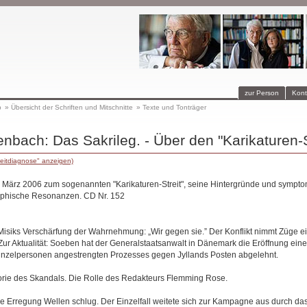
zur Person
Kont
p
»
Übersicht der Schriften und Mitschnitte
»
Texte und Tonträger
nbach: Das Sakrileg. - Über den "Karikaturen-S
eitdiagnose" anzeigen)
. März 2006 zum sogenannten "Karikaturen-Streit", seine Hintergründe und sympt
phische Resonanzen. CD Nr. 152
Misiks Verschärfung der Wahrnehmung: „Wir gegen sie.” Der Konflikt nimmt Züge e
Zur Aktualität: Soeben hat der Generalstaatsanwalt in Dänemark die Eröffnung ein
inzelpersonen angestrengten Prozesses gegen Jyllands Posten abgelehnt.
torie des Skandals. Die Rolle des Redakteurs Flemming Rose.
 Erregung Wellen schlug. Der Einzelfall weitete sich zur Kampagne aus durch d