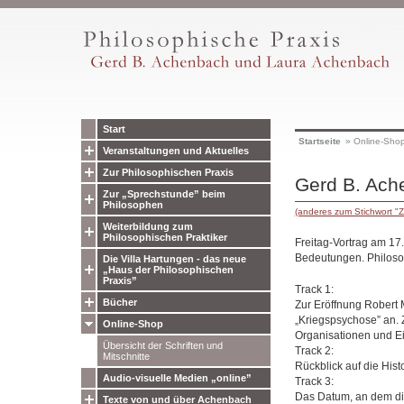
Start
Startseite
»
Online-Sho
Veranstaltungen und Aktuelles
Zur Philosophischen Praxis
Gerd B. Ache
Zur „Sprechstunde” beim
Philosophen
(anderes zum Stichwort "Z
Weiterbildung zum
Philosophischen Praktiker
Freitag-Vortrag am 17
Bedeutungen. Philoso
Die Villa Hartungen - das neue
„Haus der Philosophischen
Praxis”
Track 1:
Bücher
Zur Eröffnung Robert 
„Kriegspsychose” an. 
Online-Shop
Organisationen und E
Übersicht der Schriften und
Track 2:
Mitschnitte
Rückblick auf die His
Audio-visuelle Medien „online”
Track 3:
Das Datum, an dem die
Texte von und über Achenbach