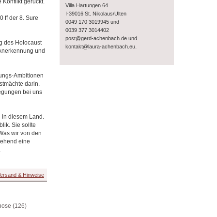
Konflikt gerückt.
Villa Hartungen 64
I-39016 St. Nikolaus/Ulten
 ff der 8. Sure
0049 170 3019945 und
0039 377 3014402
post@gerd-achenbach.de und
ng des Holocaust
.
kontakt@laura-achenbach.eu
-Anerkennung und
stungs-Ambitionen
stmächte darin.
regungen bei uns
ch in diesem Land.
ik. Sie sollte
 Was wir von den
tgehend eine
.
ersand & Hinweise
nose (126)