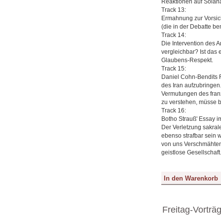
Reaktionen auf Solana
Track 13:
Ermahnung zur Vorsicht
(die in der Debatte b
Track 14:
Die Intervention des 
vergleichbar? Ist da
Glaubens-Respekt.
Track 15:
Daniel Cohn-Bendits F
des Iran aufzubringen.
Vermutungen des franz
zu verstehen, müsse be
Track 16:
Botho Strauß' Essay im
Der Verletzung sakral
ebenso strafbar sein 
von uns Verschmähten 
geistlose Gesellschaf
Freitag-Vorträ