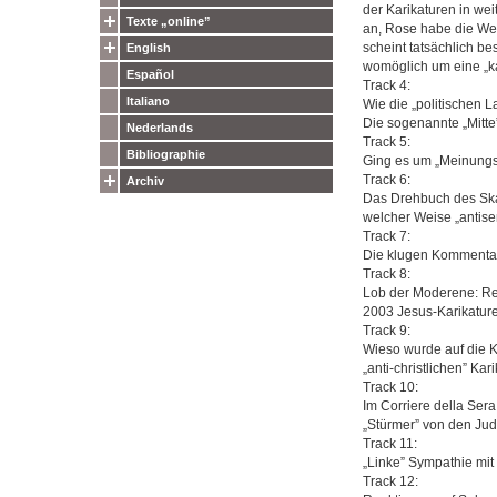
der Karikaturen in wei
Texte „online”
an, Rose habe die Wel
scheint tatsächlich bes
English
womöglich um eine „ka
Español
Track 4:
Italiano
Wie die „politischen L
Die sogenannte „Mitte”
Nederlands
Track 5:
Bibliographie
Ging es um „Meinungs-
Track 6:
Archiv
Das Drehbuch des Skan
welcher Weise „antise
Track 7:
Die klugen Kommentare
Track 8:
Lob der Moderene: Rec
2003 Jesus-Karikature
Track 9:
Wieso wurde auf die K
„anti-christlichen” Ka
Track 10:
Im Corriere della Sera
„Stürmer” von den Jud
Track 11:
„Linke” Sympathie mit
Track 12: