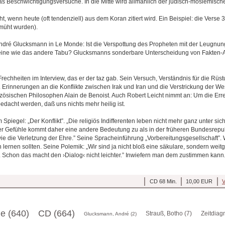
s Beschwichtigungsversuche. In die Mitte wird allmählich der jüdisch-moslemische 
, wenn heute (oft tendenziell) aus dem Koran zitiert wird. Ein Beispiel: die Verse 30
emüht wurden).
André Glucksmann in Le Monde: Ist die Verspottung des Propheten mit der Leugnu
s eine wie das andere Tabu? Glucksmanns sonderbare Unterscheidung von Fakten
rechheiten im Interview, das er der taz gab. Sein Versuch, Verständnis für die Rü
 Erinnerungen an die Konflikte zwischen Irak und Iran und die Verstrickung der We
ösischen Philosophen Alain de Benoist. Auch Robert Leicht nimmt an: Um die Er
dacht werden, daß uns nichts mehr heilig ist.
 Spiegel: „Der Konflikt”. „Die religiös Indifferenten leben nicht mehr ganz unter si
er Gefühle kommt daher eine andere Bedeutung zu als in der früheren Bundesrepubl
wie die Verletzung der Ehre.” Seine Spracheinführung „Vorbereitungsgesellschaft”.
lernen sollten. Seine Polemik: „Wir sind ja nicht bloß eine säkulare, sondern wei
t. Schon das macht den ›Dialog‹ nicht leichter.” Inwiefern man dem zustimmen kann
CD 68 Min.
10,00 EUR
V
ge (640)
CD (664)
Strauß, Botho (7)
Zeitdiag
Glucksmann, André (2)