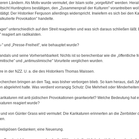
teren Ländern. Als Motiv wurde vermutet, der Islam solle „vorgeführt” werden. Her
tsicht Huntingtons bestätigen, den „Zusammenprall der Kulturen” vorantreiben wol
tätigt. Der Historiker Ferguson allerdings widerspricht. Inwiefern es sich bei den K
lkulierte Provokation” handelte.
ager” unterschiedlich auf den Streit reagierten und was sich daraus schließen läßt
 reagiert am radikalsten.
” und „Presse-Freiheit”, wie behauptet wurde?
dals und seine Vorhersehbarkeit. Nichts ist so berechenbar wie die „öffentliche M
mitische” und „antimuslimische” Vorurteile verglichen wurden.
 in der NZZ. U. a. die des Historikers Thomas Maissen.
herchen bringen an den Tag, was bisher verborgen blieb. So kam heraus, daß Jy
n abgelehnt hatte. Was verdient vorrangig Schutz: Die Mehrheit oder Minderheite
arikaturen mit anti-jüdischen Provokationen geantwortet? Welche Bedeutung hat es
rikaturen reagiert wurde?
 und von Günter Grass wird vermutet: Die Karikaturen erinnerten an die Zerrbilder 
en.
 religiösen Gedanken; eine Neuerung.