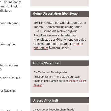
ald Tribune nahm
len. Huntington
arikaturen
Meine Dissertation über Hegel
1981 in Gießen bei Odo Marquard zum
. Beunruhigend:
Thema „›Selbstverwirklichung‹ oder
›Die Lust und die Notwendigkeit‹.
Amplifikation eines Hegelschen
Kapitels aus der ›Phänomenologie des
Geistes‹” abgelegt, ist ab jetzt
hier im
einung”. In
pdf-Format
nachzulesen.
Audio-CDs sortiert
llands Posten
n?
Die Texte und Tonträger der
Philosophischen Praxis ab sofort nach
, daß nicht mit
Themen und Namen sortiert!
Stöbern Sie im
.
Katalog
der Nazis im
Unsere Anschrift
„Haus der philosophischen Praxis”