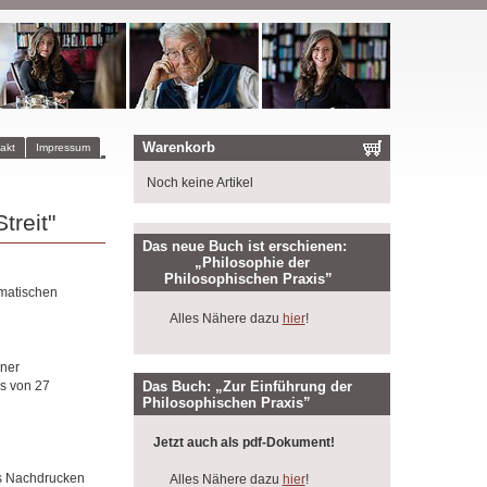
Warenkorb
akt
Impressum
Noch keine Artikel
treit"
Das neue Buch ist erschienen:
„Philosophie der
Philosophischen Praxis”
omatischen
Alles Nähere dazu
hier
!
iner
Das Buch: „Zur Einführung der
es von 27
Philosophischen Praxis”
Jetzt auch als pdf-Dokument!
as Nachdrucken
Alles Nähere dazu
hier
!