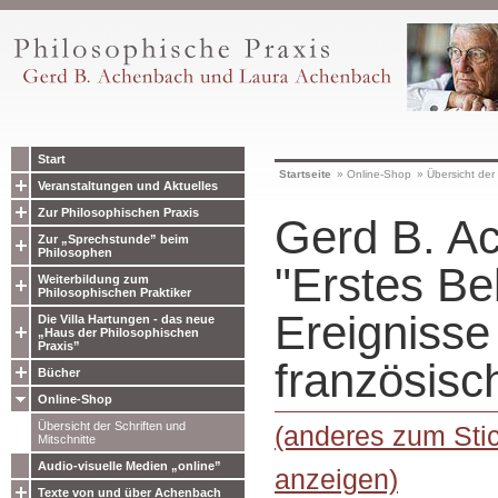
Start
Startseite
»
Online-Shop
»
Übersicht der 
Veranstaltungen und Aktuelles
Zur Philosophischen Praxis
Gerd B. A
Zur „Sprechstunde” beim
Philosophen
"Erstes Be
Weiterbildung zum
Philosophischen Praktiker
Ereignisse
Die Villa Hartungen - das neue
„Haus der Philosophischen
Praxis”
französisc
Bücher
Online-Shop
Übersicht der Schriften und
(anderes zum Stic
Mitschnitte
Audio-visuelle Medien „online”
anzeigen)
Texte von und über Achenbach