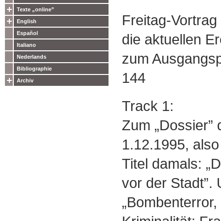
Texte „online”
Freitag-Vortrag
English
Español
die aktuellen Er
Italiano
zum Ausgangsp
Nederlands
Bibliographie
144
Archiv
Track 1:
Zum „Dossier” 
1.12.1995, also
Titel damals: „
vor der Stadt”. U
„Bombenterror,