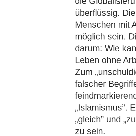
die Globalisie
überflüssig. Di
Menschen mit Ar
möglich sein. D
darum: Wie kan
Leben ohne Arb
Zum „unschuld
falscher Begrif
feindmarkiere
„Islamismus”. E
„gleich” und „z
zu sein.