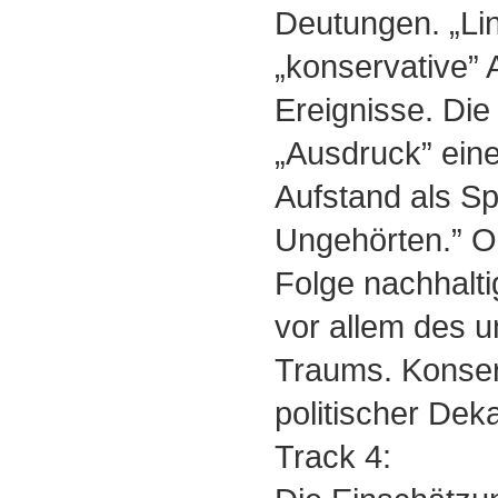
Deutungen. „Li
„konservative”
Ereignisse. Die
„Ausdruck” ein
Aufstand als S
Ungehörten.” Od
Folge nachhalt
vor allem des u
Traums. Konser
politischer De
Track 4: