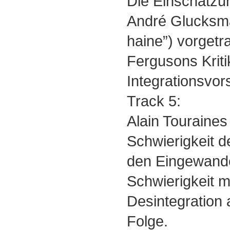
Die Einschätzu
André Glucksma
haine”) vorgetr
Fergusons Krit
Integrationsvor
Track 5:
Alain Touraines
Schwierigkeit d
den Eingewander
Schwierigkeit mi
Desintegration a
Folge.