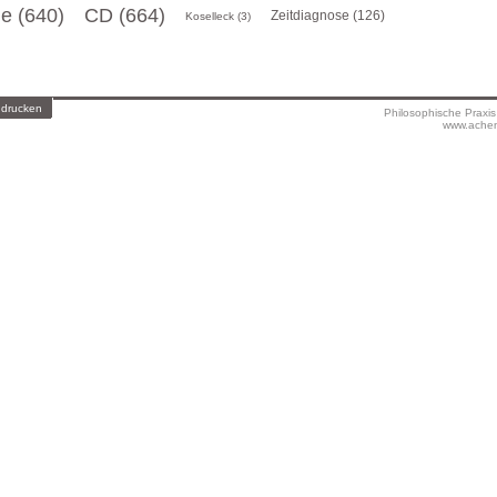
ge (640)
CD (664)
Zeitdiagnose (126)
Koselleck (3)
 drucken
Philosophische Praxi
www.achen