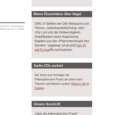
Meine Dissertation über Hegel
1981 in Gießen bei Odo Marquard zum
s Gerd B. Achenbach
Thema „›Selbstverwirklichung‹ oder
bach-pp.de © 2026
›Die Lust und die Notwendigkeit‹.
Amplifikation eines Hegelschen
Kapitels aus der ›Phänomenologie des
Geistes‹” abgelegt, ist ab jetzt
hier im
pdf-Format
nachzulesen.
Audio-CDs sortiert
Die Texte und Tonträger der
Philosophischen Praxis ab sofort nach
Themen und Namen sortiert!
Stöbern Sie im
.
Katalog
Unsere Anschrift
„Haus der philosophischen Praxis”