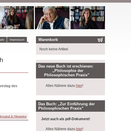
Warenkorb
akt
Impressum
Noch keine Artikel
ch
Das neue Buch ist erschienen:
„Philosophie der
Philosophischen Praxis”
Alles Nähere dazu
hier
!
hrestag des
Das Buch: „Zur Einführung der
Philosophischen Praxis”
ersand & Hinweise
Jetzt auch als pdf-Dokument!
Alles Nähere dazu
hier
!