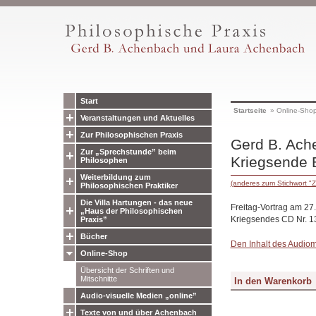
Start
Startseite
»
Online-Sho
Veranstaltungen und Aktuelles
Zur Philosophischen Praxis
Gerd B. Ache
Zur „Sprechstunde” beim
Kriegsende 
Philosophen
Weiterbildung zum
(anderes zum Stichwort "Z
Philosophischen Praktiker
Die Villa Hartungen - das neue
Freitag-Vortrag am 27
„Haus der Philosophischen
Kriegsendes CD Nr. 1
Praxis”
Bücher
Den Inhalt des Audiomit
Online-Shop
Übersicht der Schriften und
Mitschnitte
Audio-visuelle Medien „online”
Texte von und über Achenbach