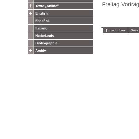
Freitag-Vorträ
Texte „online”
English
Español
Italiano
nach oben
Seite
Nederlands
Bibliographie
Archiv