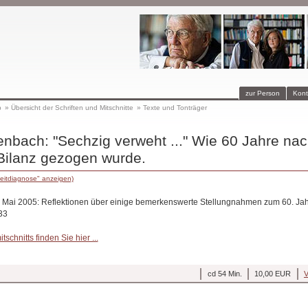
zur Person
Kont
p
»
Übersicht der Schriften und Mitschnitte
»
Texte und Tonträger
nbach: "Sechzig verweht ..." Wie 60 Jahre na
Bilanz gezogen wurde.
eitdiagnose" anzeigen)
. Mai 2005: Reflektionen über einige bemerkenswerte Stellungnahmen zum 60. Ja
33
schnitts finden Sie hier ...
cd 54 Min.
10,00 EUR
V