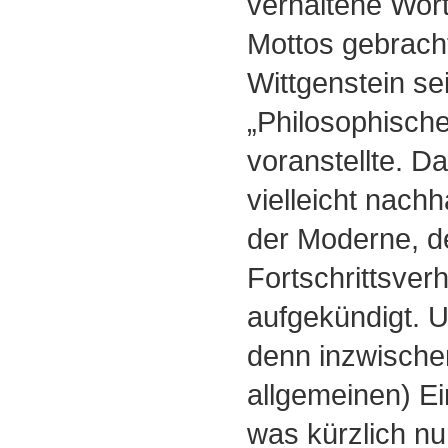
verhaltene Wort
Mottos gebrach
Wittgenstein se
„Philosophisch
voranstellte. D
vielleicht nachh
der Moderne, d
Fortschrittsver
aufgekündigt. 
denn inzwischen
allgemeinen) E
was kürzlich nu