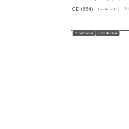
CD (664)
Ze
Geschichte (38)
nach oben
Seite drucken