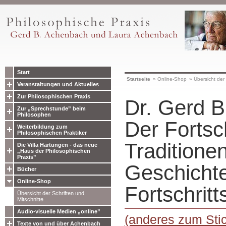
Start
Startseite
»
Online-Shop
»
Übersicht der 
Veranstaltungen und Aktuelles
Zur Philosophischen Praxis
Dr. Gerd B
Zur „Sprechstunde” beim
Philosophen
Der Fortsch
Weiterbildung zum
Philosophischen Praktiker
Traditionen
Die Villa Hartungen - das neue
„Haus der Philosophischen
Praxis”
Geschichte
Bücher
Online-Shop
Fortschritt
Übersicht der Schriften und
Mitschnitte
Audio-visuelle Medien „online”
(anderes zum Stic
Texte von und über Achenbach