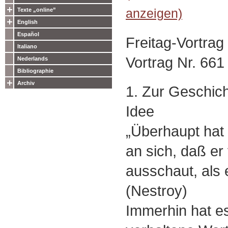
anzeigen)
Texte „online”
English
Español
Freitag-Vortra
Italiano
Vortrag Nr. 661
Nederlands
Bibliographie
Archiv
1. Zur Geschich
Idee
„Überhaupt hat 
an sich, daß er 
ausschaut, als er
(Nestroy)
Immerhin hat es