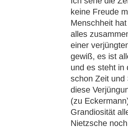
Ich sehe die Z
keine Freude m
Menschheit hat
alles zusamme
einer verjüngte
gewiß, es ist a
und es steht in
schon Zeit und
diese Verjüngun
(zu Eckermann) -
Grandiosität all
Nietzsche noch 