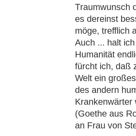
Traumwunsch d
es dereinst bes
möge, trefflich
Auch ... halt ic
Humanität endli
fürcht ich, daß 
Welt ein großes
des andern hu
Krankenwärter 
(Goethe aus Ro
an Frau von Ste