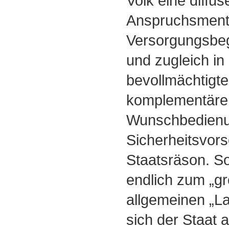
Volk eine diffus
Anspruchsmental
Versorgungsbege
und zugleich i
bevollmächtigte
komplementäre 
Wunschbedien
Sicherheitsvors
Staatsräson. S
endlich zum „gr
allgemeinen „La
sich der Staat 