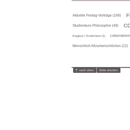
F
Aktuelle Freitag-Vorträge (168)
CD
Studienkurs Philosophie (49)
Lebenskönne
Ewigkeit / Endlichkeit (3)
Menschlich Allzumenschliches (22)
nach oben
Seite drucken