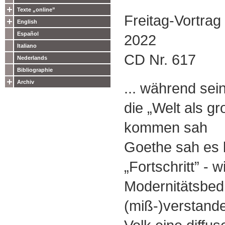
Texte „online”
Freitag-Vortra
English
Español
2022
Italiano
CD Nr. 617
Nederlands
Bibliographie
Archiv
... während sei
die „Welt als g
kommen sah
Goethe sah es
„Fortschritt” - w
Modernitätsbe
(miß-)verstande