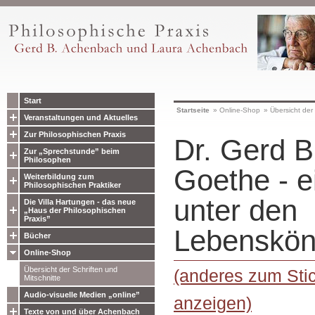
Start
Startseite
»
Online-Shop
»
Übersicht der 
Veranstaltungen und Aktuelles
Zur Philosophischen Praxis
Dr. Gerd B
Zur „Sprechstunde” beim
Philosophen
Goethe - e
Weiterbildung zum
Philosophischen Praktiker
unter den
Die Villa Hartungen - das neue
„Haus der Philosophischen
Praxis”
Lebenskön
Bücher
Online-Shop
Übersicht der Schriften und
(anderes zum Stic
Mitschnitte
Audio-visuelle Medien „online”
anzeigen)
Texte von und über Achenbach