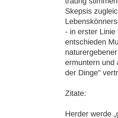
traurig stimme
Skepsis zuglei
Lebenskönnersc
- in erster Linie
entschieden Mu
naturergebener 
ermuntern und 
der Dinge” vert
Zitate:
Herder werde „