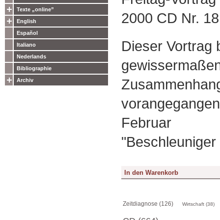
Texte „online”
2000 CD Nr. 18
English
Español
Dieser Vortrag b
Italiano
Nederlands
gewissermaßen
Bibliographie
Zusammenhang
Archiv
vorangegangen
Februar
"Beschleuniger
Zeitdiagnose (126)
Wirtschaft (38)