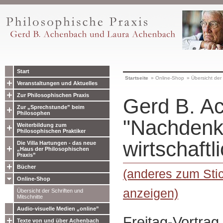
Start
Startseite
»
Online-Shop
»
Übersicht der 
Veranstaltungen und Aktuelles
Zur Philosophischen Praxis
Gerd B. A
Zur „Sprechstunde” beim
Philosophen
"Nachdenkl
Weiterbildung zum
Philosophischen Praktiker
wirtschaftl
Die Villa Hartungen - das neue
„Haus der Philosophischen
Praxis”
Bücher
(anderes zum Stic
Online-Shop
anzeigen)
Übersicht der Schriften und
Mitschnitte
Audio-visuelle Medien „online”
Freitag-Vortrag
Texte von und über Achenbach