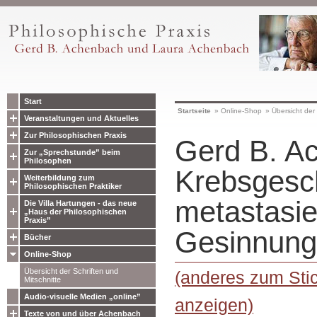
Start
Startseite
»
Online-Shop
»
Übersicht der 
Veranstaltungen und Aktuelles
Zur Philosophischen Praxis
Gerd B. A
Zur „Sprechstunde” beim
Philosophen
Krebsgesc
Weiterbildung zum
Philosophischen Praktiker
metastasie
Die Villa Hartungen - das neue
„Haus der Philosophischen
Praxis”
Gesinnung
Bücher
Online-Shop
Übersicht der Schriften und
(anderes zum Stic
Mitschnitte
Audio-visuelle Medien „online”
anzeigen)
Texte von und über Achenbach