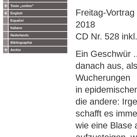
Texte „online”
Freitag-Vortrag
English
Español
2018
Italiano
CD Nr. 528 inkl
Nederlands
Bibliographie
Archiv
Ein Geschwür ..
danach aus, als
Wucherungen
in epidemische
die andere: Ir
schafft es imme
wie eine Blase 