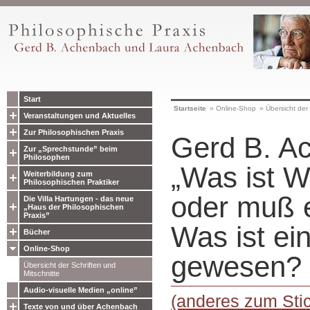
Start
Startseite
»
Online-Shop
»
Übersicht der 
Veranstaltungen und Aktuelles
Zur Philosophischen Praxis
Gerd B. A
Zur „Sprechstunde” beim
Philosophen
„Was ist W
Weiterbildung zum
Philosophischen Praktiker
oder muß 
Die Villa Hartungen - das neue
„Haus der Philosophischen
Praxis”
Was ist ei
Bücher
Online-Shop
gewesen?
Übersicht der Schriften und
Mitschnitte
Audio-visuelle Medien „online”
(anderes zum Stic
Texte von und über Achenbach