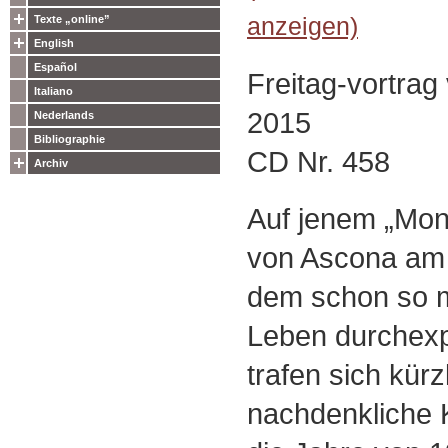
anzeigen)
Texte „online”
English
Español
Freitag-vortrag
Italiano
2015
Nederlands
Bibliographie
CD Nr. 458
Archiv
Auf jenem „Mont
von Ascona am 
dem schon so m
Leben durchexp
trafen sich kürz
nachdenkliche 