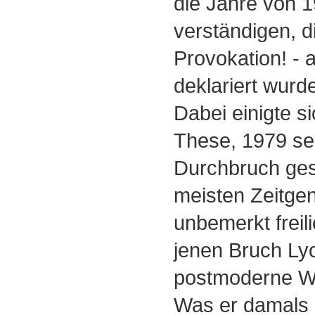
die Jahre von 
verständigen, di
Provokation! - 
deklariert wurd
Dabei einigte si
These, 1979 sei
Durchbruch ges
meisten Zeitge
unbemerkt freili
jenen Bruch Ly
postmoderne Wi
Was er damals 