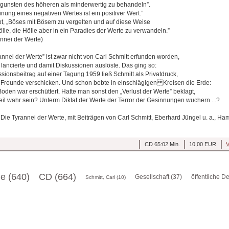
gunsten des höheren als minderwertig zu behandeln”.
inung eines negativen Wertes ist ein positiver Wert.”
bt, „Böses mit Bösem zu vergelten und auf diese Weise
lle, die Hölle aber in ein Paradies der Werte zu verwandeln.”
annei der Werte)
nnei der Werte” ist zwar nicht von Carl Schmitt erfunden worden,
 lancierte und damit Diskussionen auslöste. Das ging so:
ionsbeitrag auf einer Tagung 1959 ließ Schmitt als Privatdruck,
 Freunde verschicken. Und schon bebte in einschlägigen Kreisen die Erde:
Boden war erschüttert. Hatte man sonst den „Verlust der Werte” beklagt,
eil wahr sein? Unterm Diktat der Werte der Terror der Gesinnungen wuchern ...?
, Die Tyrannei der Werte, mit Beiträgen von Carl Schmitt, Eberhard Jüngel u. a., H
CD 65:02 Min.
10,00 EUR
V
ge (640)
CD (664)
Gesellschaft (37)
öffentliche D
Schmitt, Carl (10)