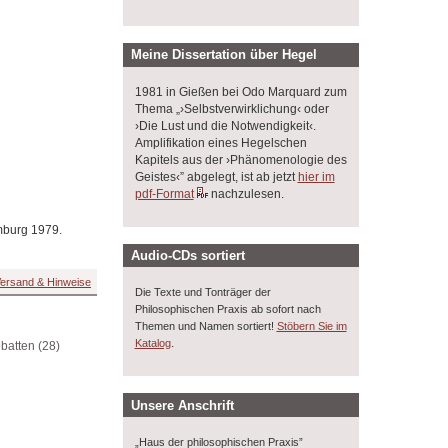
Meine Dissertation über Hegel
1981 in Gießen bei Odo Marquard zum
Thema „›Selbstverwirklichung‹ oder
›Die Lust und die Notwendigkeit‹.
Amplifikation eines Hegelschen
Kapitels aus der ›Phänomenologie des
Geistes‹” abgelegt, ist ab jetzt
hier im
pdf-Format
nachzulesen.
amburg 1979.
Audio-CDs sortiert
ersand & Hinweise
Die Texte und Tonträger der
Philosophischen Praxis ab sofort nach
Themen und Namen sortiert!
Stöbern Sie im
.
Katalog
ebatten (28)
Unsere Anschrift
„Haus der philosophischen Praxis”