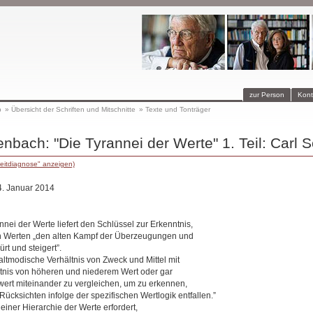
zur Person
Kont
p
»
Übersicht der Schriften und Mitschnitte
»
Texte und Tonträger
nbach: "Die Tyrannei der Werte" 1. Teil: Carl S
eitdiagnose" anzeigen)
4. Januar 2014
nei der Werte liefert den Schlüssel zur Erkenntnis,
n Werten „den alten Kampf der Überzeugungen und
rt und steigert”.
altmodische Verhältnis von Zweck und Mittel mit
nis von höheren und niederem Wert oder gar
ert miteinander zu vergleichen, um zu erkennen,
ksichten infolge der spezifischen Wertlogik entfallen.”
iner Hierarchie der Werte erfordert,