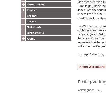
„den niederen Wert zu
Texte „online”
Dann folgt: „Die Verne
Jener Satz aber erlau
English
unsere Erde in eine Hö
Español
(Carl Schmitt, Die Tyr
Italiano
Das Wort von der „Tyra
Nederlands
doch war er es, der es
Bibliographie
Einen längeren Diskuss
Auflage 200 Stück, an
Archiv
vermeintlich sicherer 
sollte nun das Gegent
Lit.: Sepp Schelz, Hg.
Freitag-Vorträ
Zeitdiagnose (126)