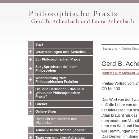
Start
Startseite
»
Online-Sho
Veranstaltungen und Aktuelles
Zur Philosophischen Praxis
Gerd B. Ache
Zur „Sprechstunde” beim
Philosophen
(anderes zum Stichwort "Z
Weiterbildung zum
Philosophischen Praktiker
Freitag-Vortrag vom 2
CD Nr. 403
Die Villa Hartungen - das neue
„Haus der Philosophischen
Praxis”
Das Wort von der Tyran
Bücher
daß die Lehre von de
der Interessen nur schü
Online-Shop
„Man braucht nur das 
Übersicht der Schriften und
dem modernen Verhält
Mitschnitte
dem von Wert und Unw
Audio-visuelle Medien „online”
wie Hemmungen und Rüc
Das Denken im Sinne e
Texte von und über Achenbach