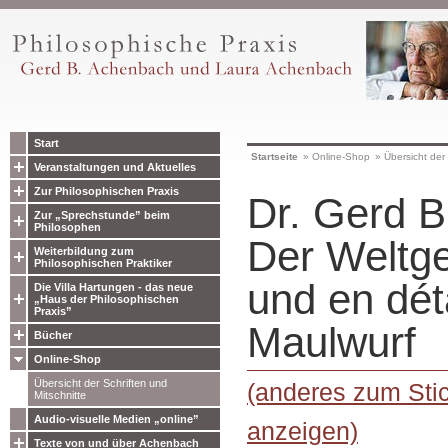
Start
Startseite
»
Online-Shop
»
Übersicht der 
Veranstaltungen und Aktuelles
Zur Philosophischen Praxis
Dr. Gerd B
Zur „Sprechstunde” beim
Philosophen
Der Weltge
Weiterbildung zum
Philosophischen Praktiker
und en dét
Die Villa Hartungen - das neue
„Haus der Philosophischen
Praxis”
Maulwurf
Bücher
Online-Shop
Übersicht der Schriften und
(anderes zum Sti
Mitschnitte
Audio-visuelle Medien „online”
anzeigen)
Texte von und über Achenbach