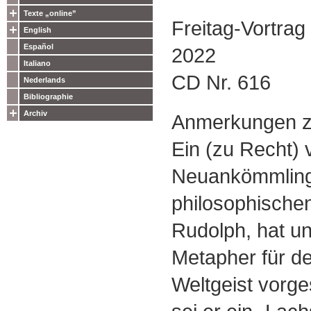
Texte „online”
Freitag-Vortra
English
Español
2022
Italiano
CD Nr. 616
Nederlands
Bibliographie
Archiv
Anmerkungen z
Ein (zu Recht) 
Neuankömmling
philosophischen
Rudolph, hat un
Metapher für d
Weltgeist vorg