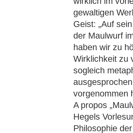
wirklich im vor
gewaltigen Wer
Geist: „Auf sei
der Maulwurf im
haben wir zu h
Wirklichkeit zu
sogleich metap
ausgesprochen 
vorgenommen h
A propos „Maulw
Hegels Vorlesu
Philosophie der