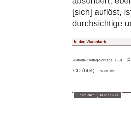
absondert, ebe
[sich] auflöst, i
durchsichtige u
F
Aktuelle Freitag-Vorträge (168)
CD (664)
Hegel (36)
nach oben
Seite drucken