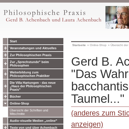
Start
Startseite
»
Online-Shop
»
Übersicht der 
Veranstaltungen und Aktuelles
Zur Philosophischen Praxis
Gerd B. A
Zur „Sprechstunde” beim
Philosophen
"Das Wahre
Weiterbildung zum
Philosophischen Praktiker
bacchanti
Die Villa Hartungen - das neue
„Haus der Philosophischen
Praxis”
Taumel..."
Bücher
Online-Shop
Übersicht der Schriften und
(anderes zum Sti
Mitschnitte
Audio-visuelle Medien „online”
anzeigen)
Texte von und über Achenbach