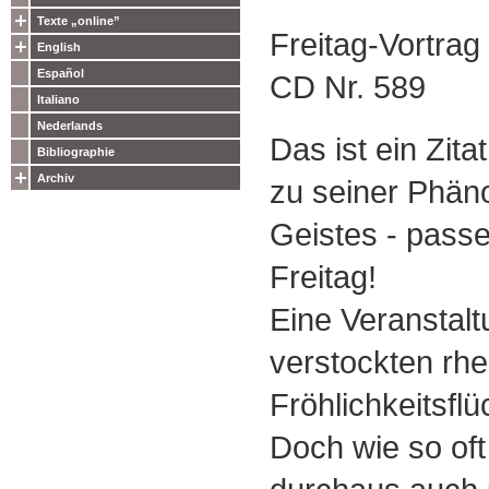
Texte „online”
Freitag-Vortra
English
Español
CD Nr. 589
Italiano
Nederlands
Das ist ein Zit
Bibliographie
Archiv
zu seiner Phän
Geistes - pass
Freitag!
Eine Veranstalt
verstockten rhe
Fröhlichkeitsfl
Doch wie so oft