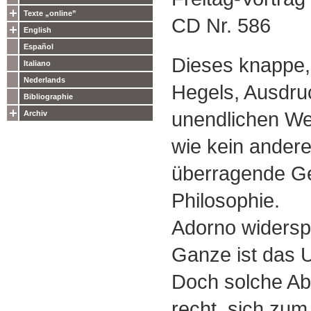
Texte „online”
CD Nr. 586
English
Español
Dieses knappe, 
Italiano
Nederlands
Hegels, Ausdru
Bibliographie
unendlichen Wel
Archiv
wie kein andere
überragende Ge
Philosophie.
Adorno widersp
Ganze ist das 
Doch solche Abs
recht, sich zum