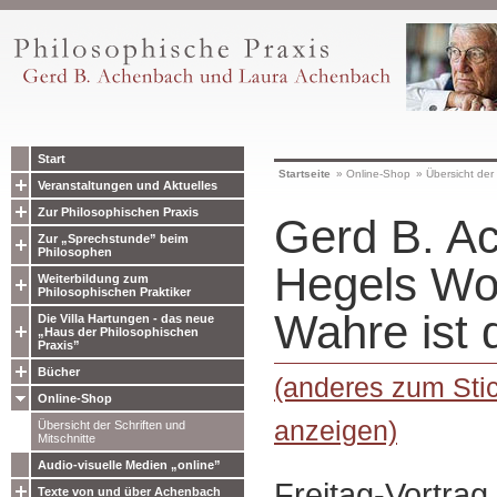
Start
Startseite
»
Online-Shop
»
Übersicht der 
Veranstaltungen und Aktuelles
Zur Philosophischen Praxis
Gerd B. A
Zur „Sprechstunde” beim
Philosophen
Hegels Wo
Weiterbildung zum
Philosophischen Praktiker
Wahre ist
Die Villa Hartungen - das neue
„Haus der Philosophischen
Praxis”
Bücher
(anderes zum Sti
Online-Shop
anzeigen)
Übersicht der Schriften und
Mitschnitte
Audio-visuelle Medien „online”
Freitag-Vortra
Texte von und über Achenbach