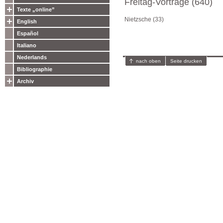
Freitag-Vorträge (640)
Texte „online”
Nietzsche (33)
English
Español
Italiano
Nederlands
nach oben
Seite drucken
Bibliographie
Archiv