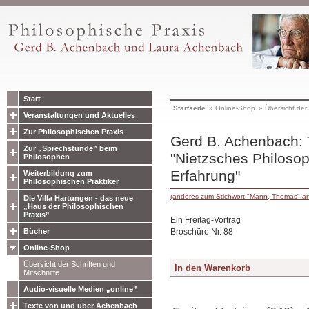
Start
Startseite
»
Online-Shop
»
Übersicht der 
Veranstaltungen und Aktuelles
Zur Philosophischen Praxis
Gerd B. Achenbach:
Zur „Sprechstunde” beim
"Nietzsches Philosop
Philosophen
Erfahrung"
Weiterbildung zum
Philosophischen Praktiker
(anderes zum Stichwort "Mann, Thomas" a
Die Villa Hartungen - das neue
„Haus der Philosophischen
Praxis”
Ein Freitag-Vortrag
Broschüre Nr. 88
Bücher
Online-Shop
Übersicht der Schriften und
Mitschnitte
Audio-visuelle Medien „online”
Texte von und über Achenbach