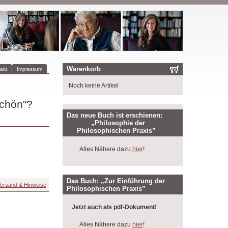
Warenkorb
akt
Impressum
Noch keine Artikel
schön"?
Das neue Buch ist erschienen:
„Philosophie der
Philosophischen Praxis”
Alles Nähere dazu
hier
!
Das Buch: „Zur Einführung der
ersand & Hinweise
Philosophischen Praxis”
Jetzt auch als pdf-Dokument!
Alles Nähere dazu
hier
!