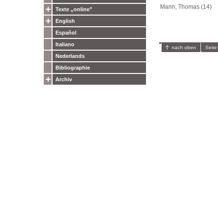
Mann, Thomas (14)
Texte „online”
English
Español
Italiano
nach oben
Seite
Nederlands
Bibliographie
Archiv