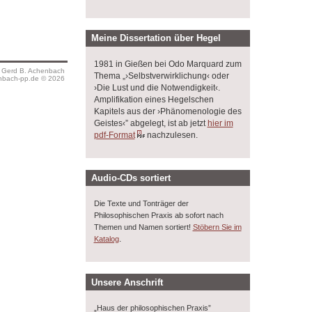
Meine Dissertation über Hegel
1981 in Gießen bei Odo Marquard zum
s Gerd B. Achenbach
Thema „›Selbstverwirklichung‹ oder
bach-pp.de © 2026
›Die Lust und die Notwendigkeit‹.
Amplifikation eines Hegelschen
Kapitels aus der ›Phänomenologie des
Geistes‹” abgelegt, ist ab jetzt
hier im
pdf-Format
nachzulesen.
Audio-CDs sortiert
Die Texte und Tonträger der
Philosophischen Praxis ab sofort nach
Themen und Namen sortiert!
Stöbern Sie im
.
Katalog
Unsere Anschrift
„Haus der philosophischen Praxis”