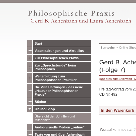
Start
Startseite
»
Online-Sho
Veranstaltungen und Aktuelles
Zur Philosophischen Praxis
Gerd B. Ach
Zur „Sprechstunde” beim
(Folge 7)
Philosophen
Weiterbildung zum
(anderes zum Stichwort "
Philosophischen Praktiker
Die Villa Hartungen - das neue
Freitag-Vortrag vom 2
„Haus der Philosophischen
CD Nr. 492
Praxis”
Bücher
Online-Shop
Übersicht der Schriften und
Mitschnitte
Audio-visuelle Medien „online”
Worauf kommt es an? 
Texte von und über Achenbach