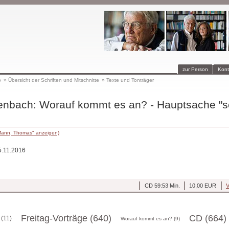
zur Person
Kont
p
»
Übersicht der Schriften und Mitschnitte
»
Texte und Tonträger
enbach: Worauf kommt es an? - Hauptsache "
Mann, Thomas" anzeigen)
5.11.2016
CD 59:53 Min.
10,00 EUR
V
Freitag-Vorträge (640)
CD (664)
(11)
Worauf kommt es an? (9)