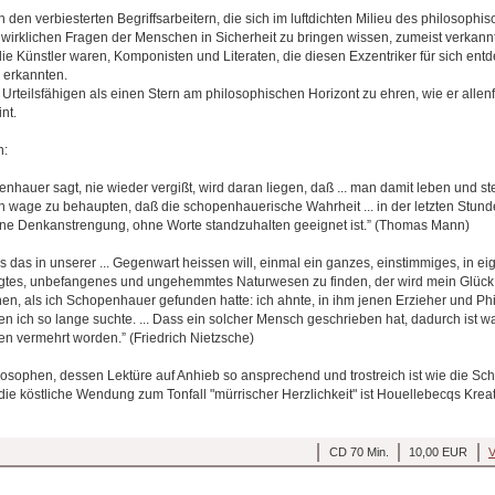
 den verbiesterten Begriffsarbeitern, die sich im luftdichten Milieu des philosophi
wirklichen Fragen der Menschen in Sicherheit zu bringen wissen, zumeist verkann
 die Künstler waren, Komponisten und Literaten, die diesen Exzentriker für sich ent
erkannten.
 Urteilsfähigen als einen Stern am philosophischen Horizont zu ehren, wie er allenf
nt.
n:
hauer sagt, nie wieder vergißt, wird daran liegen, daß ... man damit leben und st
ch wage zu behaupten, daß die schopenhauerische Wahrheit ... in der letzten Stund
ne Denkanstrengung, ohne Worte standzuhalten geeignet ist.” (Thomas Mann)
as das in unserer ... Gegenwart heissen will, einmal ein ganzes, einstimmiges, in e
es, unbefangenes und ungehemmtes Naturwesen zu finden, der wird mein Glück
n, als ich Schopenhauer gefunden hatte: ich ahnte, in ihm jenen Erzieher und P
 ich so lange suchte. ... Dass ein solcher Mensch geschrieben hat, dadurch ist wa
en vermehrt worden.” (Friedrich Nietzsche)
losophen, dessen Lektüre auf Anhieb so ansprechend und trostreich ist wie die Sc
die köstliche Wendung zum Tonfall "mürrischer Herzlichkeit" ist Houellebecqs Kreat
CD 70 Min.
10,00 EUR
V