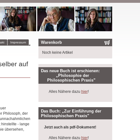
Warenkorb
akt
Impressum
Noch keine Artikel
selber auf
Das neue Buch ist erschienen:
„Philosophie der
Philosophischen Praxis”
Alles Nähere dazu
hier
!
auer
Das Buch: „Zur Einführung der
r Philosoph, der
Philosophischen Praxis”
im unnachahmlichen
hinstellte - lange
Jetzt auch als pdf-Dokument!
hie übersehen,
Alles Nähere dazu
hier
!