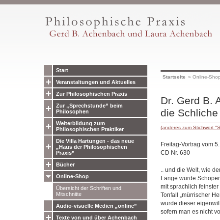
Start
Startseite
»
Online-Sho
Veranstaltungen und Aktuelles
Zur Philosophischen Praxis
Dr. Gerd B. 
Zur „Sprechstunde” beim
die Schlich
Philosophen
Weiterbildung zum
(anderes zum Stichwort "
Philosophischen Praktiker
Die Villa Hartungen - das neue
Freitag-Vortrag vom 5
„Haus der Philosophischen
CD Nr. 630
Praxis”
Bücher
.. und die Welt, wie 
Online-Shop
Lange wurde Schopenha
mit sprachlich feinste
Übersicht der Schriften und
Mitschnitte
Tonfall „mürrischer He
wurde dieser eigenwil
Audio-visuelle Medien „online”
sofern man es nicht vo
Texte von und über Achenbach