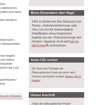
schen
t, während es
deckten und seine
Meine Dissertation über Hegel
alls einmal in
1981 in Gießen bei Odo Marquard zum
Thema „›Selbstverwirklichung‹ oder
›Die Lust und die Notwendigkeit‹.
Amplifikation eines Hegelschen
Kapitels aus der ›Phänomenologie des
erben kann, -
Geistes‹” abgelegt, ist ab jetzt
hier im
e standzuhalten,
pdf-Format
nachzulesen.
ignen Angeln
 und meine
Audio-CDs sortiert
hilosophen
hrlich die Lust
Die Texte und Tonträger der
Philosophischen Praxis ab sofort nach
Themen und Namen sortiert!
Stöbern Sie im
hopenhauers.”
.
Katalog
ion)
Unsere Anschrift
ersand & Hinweise
„Haus der philosophischen Praxis”