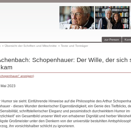
zur Person
Kont
p
»
Übersicht der Schriften und Mitschnitte
»
Texte und Tonträger
Achenbach: Schopenhauer: Der Wille, der sich 
e kam
Schopenhauer" anzeigen)
. Mai 2023
der Humor sie sieht. Einführende Hinweise auf die Philosophie des Arthur Schopenh
uer - dieses Wunder denkerischer Eigenständigkeit, ein Genie des Tiefblicks, de
r Sensibilität, schriftstellerischer Eleganz und pessimistisch durchwirktem Humor 
rzlichkeit” ein Gesamtbild unserer Welt von erhabener Dignität und herber Weisheit 
ligste Großmeister unter den Denkern von der universitär bestuhlten Amtsphilosop
rzog, ihn vorsichtshalber schlicht zu ignorieren.