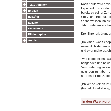
Noch heute wird er von
Texte „online”
Expertentums vor den 
English
bereits zu seiner Zeit
Größe und Bedeutung 
Español
Seither wissen ihn die
Italiano
Jahrhunderten erschei
Nederlands
Drei Ehrenerklärunge
Bibliographie
Archiv
„Daß man, was Schopen
namentlich sterben: i
und zwar mühelos, oh
„Wer je gefühlt hat, w
hängendes und bewegt
Verwunderung verstehe
gefunden zu haben, den
auf dieser Erde zu leb
„Ich kenne keinen Phi
(Michel Houellebecq; 