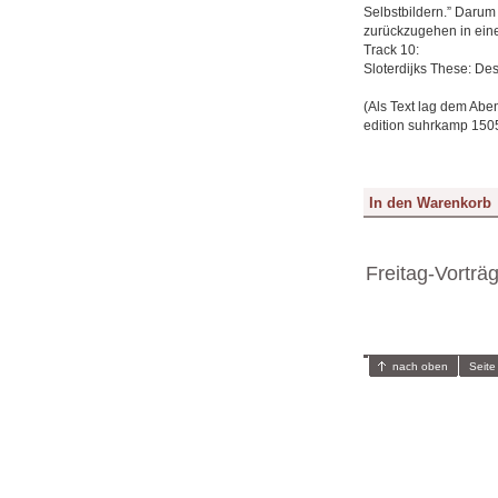
Selbstbildern.” Darum
zurückzugehen in ein
Track 10:
Sloterdijks These: Des
(Als Text lag dem Abe
edition suhrkamp 150
Freitag-Vorträ
nach oben
Seite