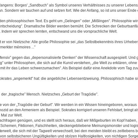
fangens: Borges' „Sandbuch” als Symbol unseres Verhältnisses zu unserer Lebensz
n. Sondern wir tauchen auf und setzen fort. Wie der Anfang, so ist uns unser Ende
” den philosophischen Text. Es geht um „Gelingen” oder „Mißlingen”. Philosophie wi
Entscheidung”. Dramatische Bilder werden bemüht. Die Schrecken der Geburtsanfä
. Indem wir sprechen lernten, entschwand uns die vorsprachliche Welt.
r von Nietzsche: Alle große Philosophie sei „das Selbstbekenntnis ihres Urhebers
merkter mémoires ...”
offensiv” gegen das „depersonalisierte Denken” der Wissenschaft ausgespielt. Und 
” unter Philosophen, die sich auf die Kunst verstehen, „die Welt zu erklären, ohne
mit ihr das Leben schwerzumachen”. Als Beispiel dafür eine Anekdote vom Tag zuv
krates „angemerkt” hat: die angebliche Lebensentzweiung. Philosophisch habe si
 der „tragische” Mensch. Nietzsches „Geburt der Tragödie”.
e von der „Tragödie der Geburt”. Wir werden in ein Wissen hineingeboren, woraus S
id an den Armeniern als Beispiel. Sokrates korrigiert unseren Fehlstart, bringt a
Mal zur Welt.
Nachfragen genügen, und es stellt sich heraus, daß wir Mißgeburten im Kopf haben,
 Schemen, Fiktionen, Falschheiten, steckengebliebene Meinungsmonster und logi
terwelt, die sich mit der Tagwelt verwechselt, bei den meisten bleibt es zeitlebens 
 von selbstsicheren Ungültigkeiten und stolzen Haltlosigkeiten, von nichtigen Sorge