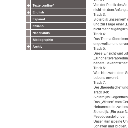
Von der Poetik des An
Texte „online”
nicht mit dem Anfang a
English
Track 3:
Sloterdijk „inszeniert
Español
und zur Frage einer „
Italiano
nicht mehr zugänglich
Nederlands
Track 4:
Das Thema übernimmt e
Bibliographie
ungewollter und unver
Archiv
Track 5:
Diese Einsicht wird „
„Blindheitsverabredung
nähere Bekanntschaft 
Track 6:
Was Nietzsche dem So
Lebens erwehrt.
Track 7:
Der „theoretische” und
Track 8-9:
Sloterdijks Gegenthes
Das „Wissen” vom Genoz
Hebamme ein zweites 
Sloterdijk: „Ein paar 
Pseudovorstellungen,
Unser Hirn ist eine Un
Schatten und Idiotien,