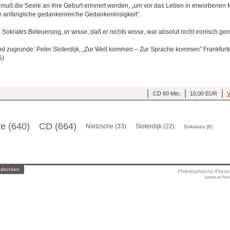
 muß die Seele an ihre Geburt erinnert werden, „um vor das Leben in erworbenen
e anfängliche gedankenreiche Gedankenlosigkeit”.
 Sokrates Beteuerung, er wisse, daß er nichts wisse, war absolut nicht ironisch gem
nd zugrunde: Peter Sloterdijk, „Zur Welt kommen – Zur Sprache kommen” Frankfurt
5)
CD 60 Min.
10,00 EUR
V
ge (640)
CD (664)
Nietzsche (33)
Sloterdijk (22)
Sokrates (8)
 drucken
Philosophische Praxi
www.achen