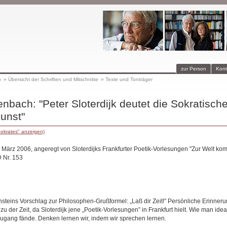
zur Person
Kont
p
»
Übersicht der Schriften und Mitschnitte
»
Texte und Tonträger
nbach: "Peter Sloterdijk deutet die Sokratisch
nst"
Sokrates" anzeigen)
. März 2006, angeregt von Sloterdijks Frankfurter Poetik-Vorlesungen "Zur Welt ko
 Nr. 153
nsteins Vorschlag zur Philosophen-Grußformel: „Laß dir Zeit!” Persönliche Erinner
 der Zeit, da Sloterdijk jene „Poetik-Vorlesungen” in Frankfurt hielt. Wie man ide
ugang fände. Denken lernen wir, indem wir sprechen lernen.