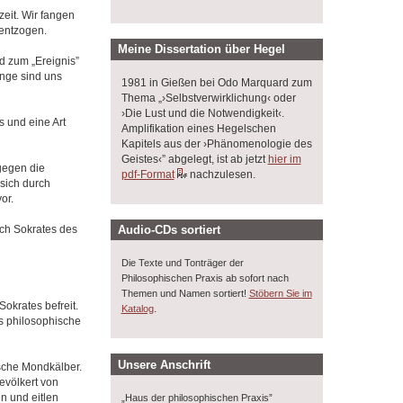
eit. Wir fangen
 entzogen.
Meine Dissertation über Hegel
rd zum „Ereignis”
nge sind uns
1981 in Gießen bei Odo Marquard zum
Thema „›Selbstverwirklichung‹ oder
›Die Lust und die Notwendigkeit‹.
 und eine Art
Amplifikation eines Hegelschen
Kapitels aus der ›Phänomenologie des
Geistes‹” abgelegt, ist ab jetzt
hier im
gegen die
pdf-Format
nachzulesen.
 sich durch
or.
ch Sokrates des
Audio-CDs sortiert
Die Texte und Tonträger der
Philosophischen Praxis ab sofort nach
Themen und Namen sortiert!
Stöbern Sie im
okrates befreit.
.
Katalog
ls philosophische
Unsere Anschrift
sche Mondkälber.
bevölkert von
n und eitlen
„Haus der philosophischen Praxis”