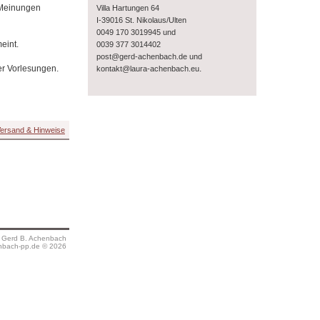
 Meinungen
Villa Hartungen 64
I-39016 St. Nikolaus/Ulten
0049 170 3019945 und
eint.
0039 377 3014402
post@gerd-achenbach.de und
er Vorlesungen.
.
kontakt@laura-achenbach.eu
ersand & Hinweise
s Gerd B. Achenbach
bach-pp.de © 2026