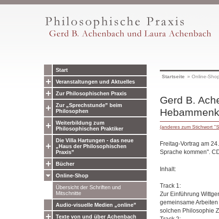
Start
Startseite
»
Online-Sho
Veranstaltungen und Aktuelles
Zur Philosophischen Praxis
Gerd B. Ache
Zur „Sprechstunde” beim
Hebammenku
Philosophen
Weiterbildung zum
(anderes zum Stichwort "
Philosophischen Praktiker
Die Villa Hartungen - das neue
Freitag-Vortrag am 24
„Haus der Philosophischen
Sprache kommen". CD
Praxis”
Bücher
Inhalt:
Online-Shop
Track 1:
Übersicht der Schriften und
Mitschnitte
Zur Einführung Wittge
gemeinsame Arbeiten zu
Audio-visuelle Medien „online”
solchen Philosophie Z
Texte von und über Achenbach
Track 2: