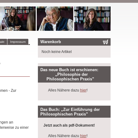
Warenkorb
akt
Impressum
Noch keine Artikel
e
Das neue Buch ist erschienen:
„Philosophie der
Philosophischen Praxis”
Alles Nähere dazu
hier
!
mmen - Zur
Das Buch: „Zur Einführung der
Philosophischen Praxis”
ungen an
Jetzt auch als pdf-Dokument!
alerweise zu einer
Alles Nähere dazu
hier
!