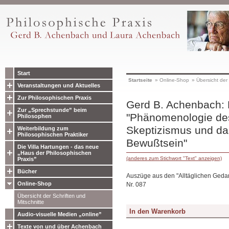
Start
Startseite
»
Online-Shop
»
Übersicht der 
Veranstaltungen und Aktuelles
Zur Philosophischen Praxis
Gerd B. Achenbach: 
Zur „Sprechstunde” beim
"Phänomenologie des
Philosophen
Skeptizismus und da
Weiterbildung zum
Philosophischen Praktiker
Bewußtsein"
Die Villa Hartungen - das neue
„Haus der Philosophischen
(anderes zum Stichwort "Text" anzeigen)
Praxis”
Bücher
Auszüge aus den "Alltäglichen Ged
Online-Shop
Nr. 087
Übersicht der Schriften und
Mitschnitte
Audio-visuelle Medien „online”
Texte von und über Achenbach