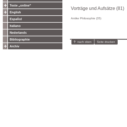
Texte „online”
Vorträge und Aufsätze (81)
English
Antike Philosophie (35)
Español
Italiano
Nederlands
Bibliographie
nach oben
Seite drucken
Archiv