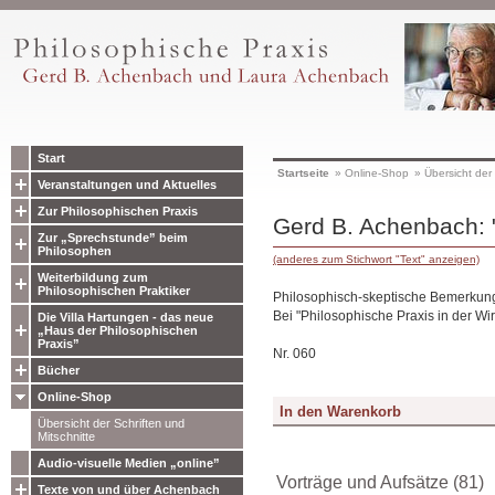
Start
Startseite
»
Online-Shop
»
Übersicht der 
Veranstaltungen und Aktuelles
Zur Philosophischen Praxis
Gerd B. Achenbach: 
Zur „Sprechstunde” beim
Philosophen
(anderes zum Stichwort "Text" anzeigen)
Weiterbildung zum
Philosophischen Praktiker
Philosophisch-skeptische Bemerkun
Bei "Philosophische Praxis in der Wir
Die Villa Hartungen - das neue
„Haus der Philosophischen
Praxis”
Nr. 060
Bücher
Online-Shop
Übersicht der Schriften und
Mitschnitte
Audio-visuelle Medien „online”
Vorträge und Aufsätze (81)
Texte von und über Achenbach