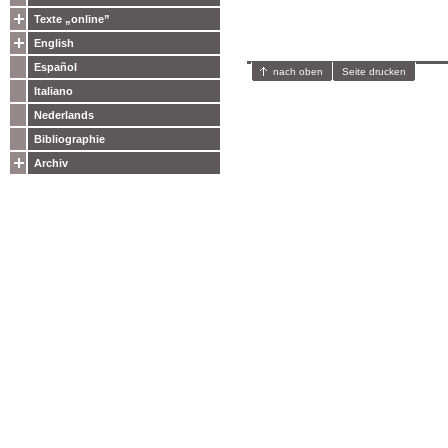
Texte „online”
English
Español
nach oben
Seite drucken
Italiano
Nederlands
Bibliographie
Archiv