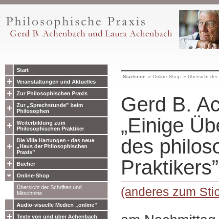
Start
Startseite
»
Online-Shop
»
Übersicht der 
Veranstaltungen und Aktuelles
Zur Philosophischen Praxis
Gerd B. A
Zur „Sprechstunde” beim
Philosophen
„Einige Üb
Weiterbildung zum
Philosophischen Praktiker
des philos
Die Villa Hartungen - das neue
„Haus der Philosophischen
Praxis”
Praktikers”
Bücher
Online-Shop
Übersicht der Schriften und
(anderes zum Stic
Mitschnitte
Audio-visuelle Medien „online”
Texte von und über Achenbach