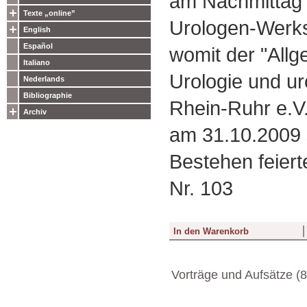
am Nachmittag 
Texte „online”
Urologen-Werkst
English
Español
womit der "Allg
Italiano
Urologie und u
Nederlands
Bibliographie
Rhein-Ruhr e.V
Archiv
am 31.10.2009 
Bestehen feiert
Nr. 103
Vorträge und Aufsätze (8