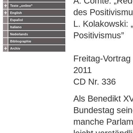
A. Comte: „Red
Texte „online”
des Positivismu
English
Español
L. Kolakowski: 
Italiano
Positivismus”
Nederlands
Bibliographie
Archiv
Freitag-Vortrag
2011
CD Nr. 336
Als Benedikt XV
Bundestag seine
manche Parlame