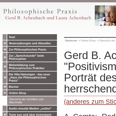
Start
Startseite
»
Online-Shop
»
Übersicht der 
Veranstaltungen und Aktuelles
Zur Philosophischen Praxis
Gerd B. A
Zur „Sprechstunde” beim
Philosophen
"Positivis
Weiterbildung zum
Philosophischen Praktiker
Porträt des
Die Villa Hartungen - das neue
„Haus der Philosophischen
Praxis”
herrschen
Bücher
Online-Shop
Übersicht der Schriften und
(anderes zum Sti
Mitschnitte
Audio-visuelle Medien „online”
Texte von und über Achenbach