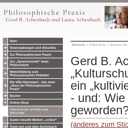
Start
Startseite
»
Online-Shop
»
Übersicht der 
Veranstaltungen und Aktuelles
Zur Philosophischen Praxis
Gerd B. A
Zur „Sprechstunde” beim
Philosophen
„Kulturschu
Weiterbildung zum
Philosophischen Praktiker
ein „kultiv
Die Villa Hartungen - das neue
„Haus der Philosophischen
Praxis”
- und: Wie 
Bücher
Online-Shop
geworden
Übersicht der Schriften und
Mitschnitte
Audio-visuelle Medien „online”
(anderes zum Sti
Texte von und über Achenbach