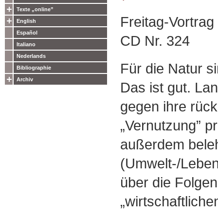
Texte „online”
Freitag-Vortrag
English
Español
CD Nr. 324
Italiano
Nederlands
Für die Natur si
Bibliographie
Archiv
Das ist gut. La
gegen ihre rück
„Vernutzung” pro
außerdem beleh
(Umwelt-/Leben
über die Folgen
„wirtschaftlich