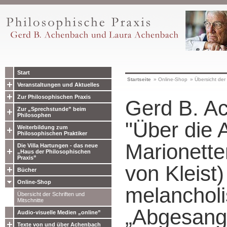
Start
Startseite
»
Online-Shop
»
Übersicht der 
Veranstaltungen und Aktuelles
Zur Philosophischen Praxis
Gerd B. A
Zur „Sprechstunde” beim
Philosophen
"Über die 
Weiterbildung zum
Philosophischen Praktiker
Marionette
Die Villa Hartungen - das neue
„Haus der Philosophischen
Praxis”
von Kleist
Bücher
Online-Shop
melanchol
Übersicht der Schriften und
Mitschnitte
„Abgesang 
Audio-visuelle Medien „online”
Texte von und über Achenbach