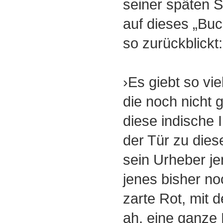
seiner späten S
auf dieses „Buch
so zurückblickt:
›Es giebt so vi
die noch nicht 
diese indische I
der Tür zu die
sein Urheber j
jenes bisher n
zarte Rot, mit 
ah, eine ganze