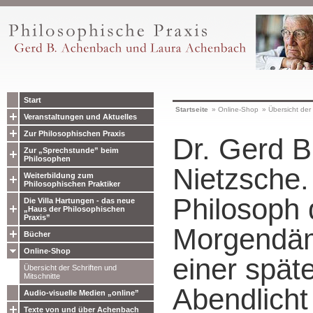
Start
Startseite
»
Online-Shop
»
Übersicht der 
Veranstaltungen und Aktuelles
Zur Philosophischen Praxis
Dr. Gerd B
Zur „Sprechstunde” beim
Philosophen
Nietzsche.
Weiterbildung zum
Philosophischen Praktiker
Philosoph 
Die Villa Hartungen - das neue
„Haus der Philosophischen
Praxis”
Morgendä
Bücher
Online-Shop
einer spät
Übersicht der Schriften und
Mitschnitte
Abendlicht
Audio-visuelle Medien „online”
Texte von und über Achenbach