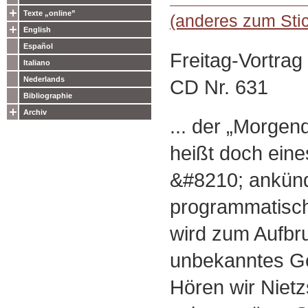
Texte „online”
(anderes zum Sti
English
Español
Freitag-Vortrag
Italiano
Nederlands
CD Nr. 631
Bibliographie
Archiv
... der „Morge
heißt doch ein
&#8210; ankün
programmatisch
wird zum Aufbru
unbekanntes Ge
Hören wir Nietz